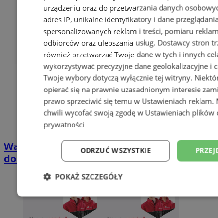
urządzeniu oraz do przetwarzania danych osobowych
adres IP, unikalne identyfikatory i dane przeglądani
spersonalizowanych reklam i treści, pomiaru reklam i
odbiorców oraz ulepszania usług.
Dostawcy stron tr
również przetwarzać Twoje dane w tych i innych cel
wykorzystywać precyzyjne dane geolokalizacyjne i c
Twoje wybory dotyczą wyłącznie tej witryny. Niekt
opierać się na prawnie uzasadnionym interesie zami
prawo sprzeciwić się temu w
Ustawieniach reklam
.
chwili wycofać swoją zgodę w
Ustawieniach plików 
prywatności
Wakacyjny wypoczynek nad Bałtykiem w
ODRZUĆ WSZYSTKIE
PRZEJ
domkach Szmaragdowe Morze
POKAŻ SZCZEGÓŁY
Niezbędne
Wydajność
Targetowani