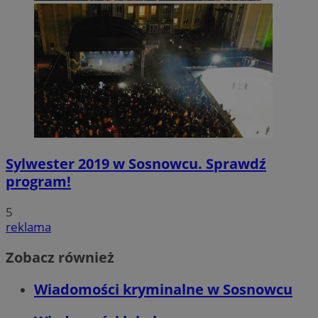
Sylwester 2019 w Sosnowcu. Sprawdź
program!
5
reklama
Zobacz również
Wiadomości kryminalne w Sosnowcu