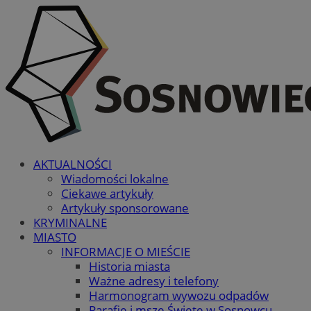
AKTUALNOŚCI
Wiadomości lokalne
Ciekawe artykuły
Artykuły sponsorowane
KRYMINALNE
MIASTO
INFORMACJE O MIEŚCIE
Historia miasta
Ważne adresy i telefony
Harmonogram wywozu odpadów
Parafie i msze Święte w Sosnowcu