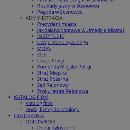
Rozkłady jazdy w Sosnowcu
Pogoda w Sosnowcu
ADMINISTRACJA
Prezydent miasta
Jak załatwić sprawę w Urzędzie Miasta?
INSTYTUCJE
Urząd Stanu cywilnego
MOPS
ZUS
Urząd Pracy
Komenda Miejska Policji
Straż Miejska
Straż Pożarna
Sąd Rejonowy
Prokuratura Rejonowa
KATALOG FIRM
Katalog firm
Dodaj firmę do katalogu
OGŁOSZENIA
OGŁOSZENIA
Dodaj ogłoszenie