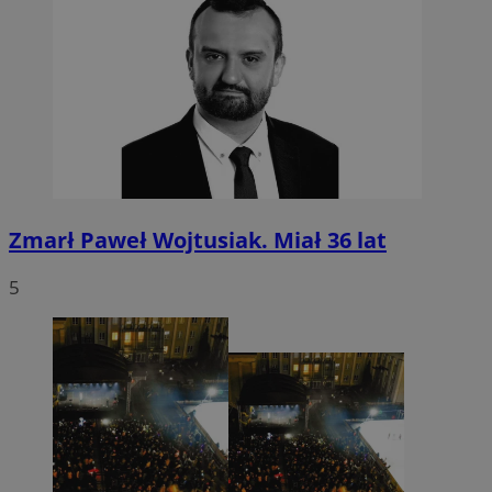
Zmarł Paweł Wojtusiak. Miał 36 lat
5