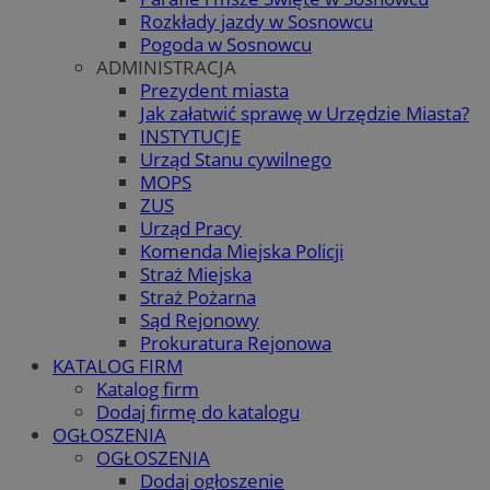
Rozkłady jazdy w Sosnowcu
Pogoda w Sosnowcu
ADMINISTRACJA
Prezydent miasta
Jak załatwić sprawę w Urzędzie Miasta?
INSTYTUCJE
Urząd Stanu cywilnego
MOPS
ZUS
Urząd Pracy
Komenda Miejska Policji
Straż Miejska
Straż Pożarna
Sąd Rejonowy
Prokuratura Rejonowa
KATALOG FIRM
Katalog firm
Dodaj firmę do katalogu
OGŁOSZENIA
OGŁOSZENIA
Dodaj ogłoszenie