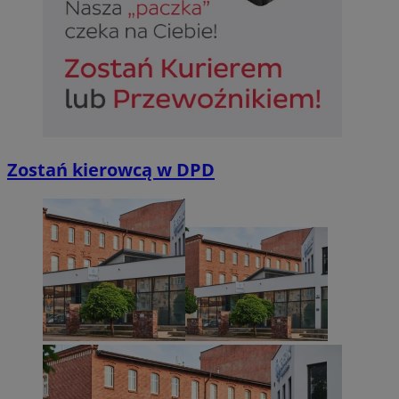
Niezbędne
Wydajność
Targetowanie
Funkcjonalno
Niezbędne pliki cookie umożliwiają korzystanie z podstawowych fun
takich jak logowanie użytkownika i zarządzanie kontem. Bez niezb
Zostań kierowcą w DPD
można prawidłowo korzystać ze strony internetowej.
Provider
/
Okres
Nazwa
Domena
przechowywan
SessID
sosnowiecki.pl
1 rok
QeSessID
sosnowiecki.pl
1 rok
MvSessID
sosnowiecki.pl
1 rok
euds
.rfihub.com
Sesja