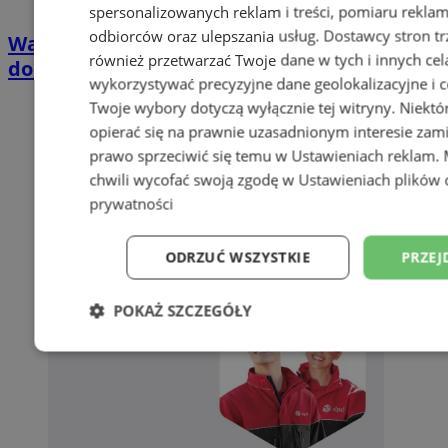
spersonalizowanych reklam i treści, pomiaru reklam i
odbiorców oraz ulepszania usług.
Dostawcy stron tr
Wakacyjny wypoczynek nad Bałtykiem w
również przetwarzać Twoje dane w tych i innych cel
domkach Szmaragdowe Morze
wykorzystywać precyzyjne dane geolokalizacyjne i c
Twoje wybory dotyczą wyłącznie tej witryny. Niekt
opierać się na prawnie uzasadnionym interesie zami
prawo sprzeciwić się temu w
Ustawieniach reklam
.
chwili wycofać swoją zgodę w
Ustawieniach plików 
prywatności
ODRZUĆ WSZYSTKIE
PRZEJ
POKAŻ SZCZEGÓŁY
Niezbędne
Wydajność
Targetowani
Niesklasyfikowane