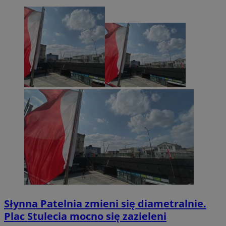
Słynna Patelnia zmieni się diametralnie.
Plac Stulecia mocno się zazieleni