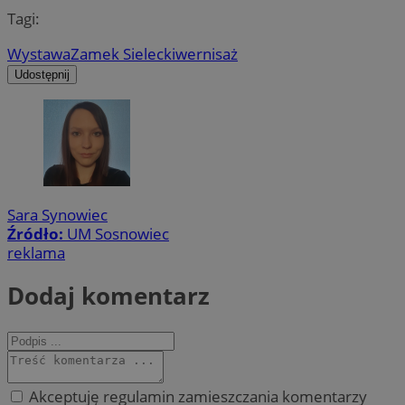
Tagi:
Wystawa
Zamek Sielecki
wernisaż
Udostępnij
Sara Synowiec
Źródło:
UM Sosnowiec
reklama
Dodaj komentarz
Akceptuję regulamin zamieszczania komentarzy