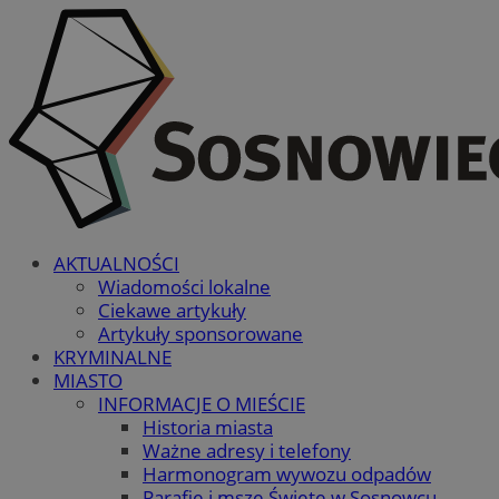
AKTUALNOŚCI
Wiadomości lokalne
Ciekawe artykuły
Artykuły sponsorowane
KRYMINALNE
MIASTO
INFORMACJE O MIEŚCIE
Historia miasta
Ważne adresy i telefony
Harmonogram wywozu odpadów
Parafie i msze Święte w Sosnowcu