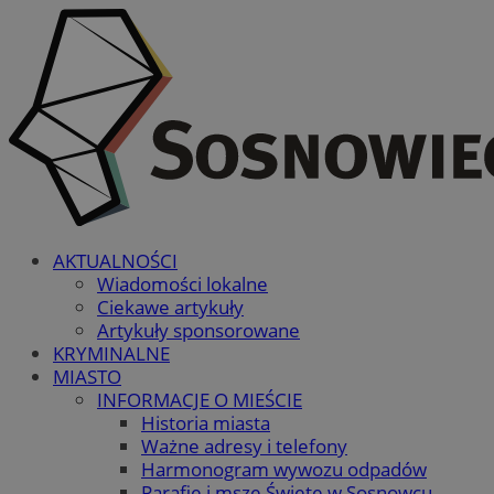
AKTUALNOŚCI
Wiadomości lokalne
Ciekawe artykuły
Artykuły sponsorowane
KRYMINALNE
MIASTO
INFORMACJE O MIEŚCIE
Historia miasta
Ważne adresy i telefony
Harmonogram wywozu odpadów
Parafie i msze Święte w Sosnowcu