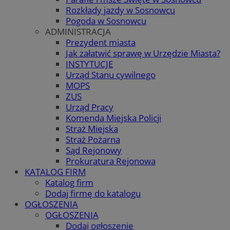
Rozkłady jazdy w Sosnowcu
Pogoda w Sosnowcu
ADMINISTRACJA
Prezydent miasta
Jak załatwić sprawę w Urzędzie Miasta?
INSTYTUCJE
Urząd Stanu cywilnego
MOPS
ZUS
Urząd Pracy
Komenda Miejska Policji
Straż Miejska
Straż Pożarna
Sąd Rejonowy
Prokuratura Rejonowa
KATALOG FIRM
Katalog firm
Dodaj firmę do katalogu
OGŁOSZENIA
OGŁOSZENIA
Dodaj ogłoszenie