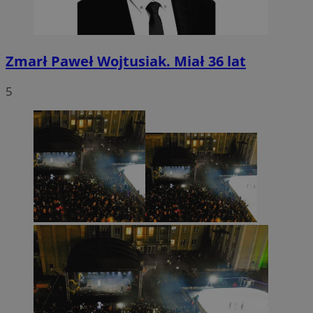
Zmarł Paweł Wojtusiak. Miał 36 lat
5