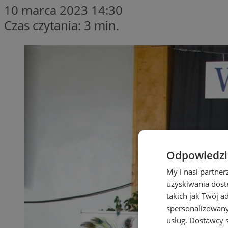
10 marca 2023 14:30
Czas czytania: 3 min.
Odpowiedzia
My i nasi partne
uzyskiwania dost
takich jak Twój a
spersonalizowanyc
usług.
Dostawcy s