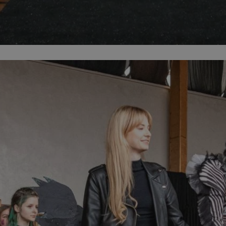
sosnowiecki.pl
1 rok
Ten plik cookie przechowuje identyfi
sosnowiecki.pl
1 rok
Ten plik cookie przechowuje identyfi
sosnowiecki.pl
1 rok
Ten plik cookie przechowuje identyfi
.rfihub.com
Sesja
Ten plik cookie jest używany do p
zgody użytkownika w odniesieniu d
Zazwyczaj rejestruje, czy użytkowni
usługi śledzenia lub reklamy.
METADATA
5 miesięcy 4
Ten plik cookie przechowuje inform
YouTube
tygodnie
użytkownika oraz jego preferencjac
.youtube.com
prywatności podczas korzystania z w
wybory dotyczące polityki prywatno
zgody, zapewniając ich przestrzega
wizytach. Dzięki temu użytkownik 
konfigurować swoich preferencji, c
zgodność z regulacjami ochrony da
nt
4 tygodnie 2 dni
Ten plik cookie jest używany przez 
CookieScript
Google Privacy Policy
Script.com do zapamiętywania prefe
sosnowiecki.pl
zgody użytkownika na pliki cookie. 
aby baner cookie Cookie-Script.com
29 minut 56
Ten plik cookie służy do rozróżniani
Cloudflare
sekund
to korzystne dla strony internetow
Inc.
umożliwia tworzenie ważnych rapo
.temu.com
korzystania z jej witryny internetow
29 minut 54
Ten plik cookie służy do rozróżniani
Cloudflare