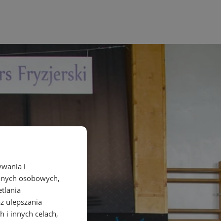
ywania i
danych osobowych,
etlania
az ulepszania
 i innych celach,