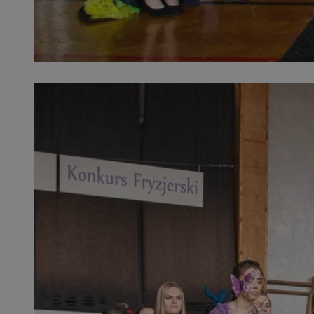
SessID
QeSessID
MvSessID
euds
VISITOR_PRIVACY_
CookieScriptConse
__cf_bm
__cf_bm