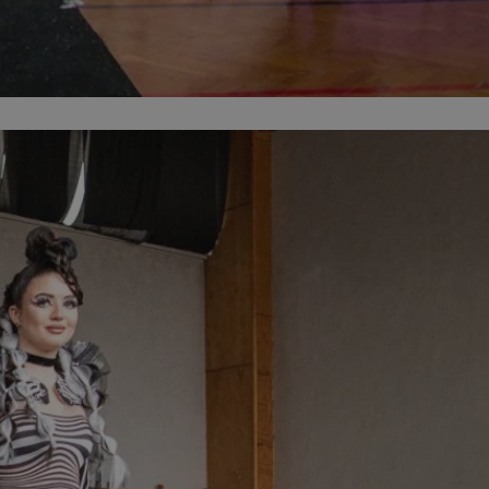
kator sesji.
kator sesji.
kator sesji.
rzechowywania
o usług śledzenia.
k zdecydował się na
acje o zgodzie
h dotyczących
itryny. Rejestruje
ści i ustawień
nie w kolejnych
nie musi ponownie
o zwiększa wygodę i
nych.
usługę Cookie-
rencji dotyczących
Jest to konieczne,
 działał poprawnie.
a ludzi i botów. Jest
ej, ponieważ
rtów na temat
ej.
a ludzi i botów. Jest