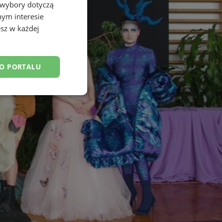
 wybory dotyczą
nym interesie
sz w każdej
DO PORTALU
esklasyfikowane
ane
owanie użytkownika i
j.