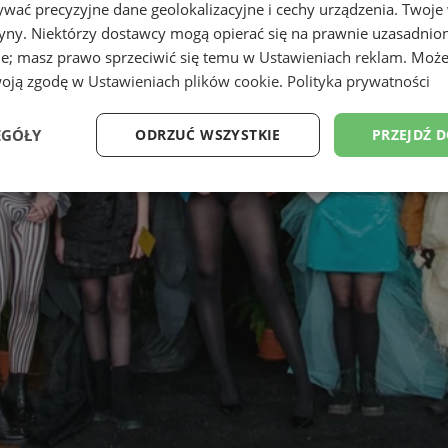
wać precyzyjne dane geolokalizacyjne i cechy urządzenia. Twoje
tryny. Niektórzy dostawcy mogą opierać się na prawnie uzasadnio
ie; masz prawo sprzeciwić się temu w
Ustawieniach reklam
. Może
woją zgodę w
Ustawieniach plików cookie
.
Polityka prywatności
EGÓŁY
ODRZUĆ WSZYSTKIE
PRZEJDŹ 
Wydajność
Targetowanie
Funkcjonalność
Ni
ezbędne
Wydajność
Targetowanie
Funkcjonalność
Niesklasyfikow
ie umożliwiają korzystanie z podstawowych funkcji strony internetowej, takich jak log
Bez niezbędnych plików cookie nie można prawidłowo korzystać ze strony internetowe
Provider
/
Okres
Opis
Domena
przechowywania