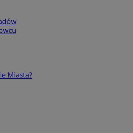
adów
nowcu
ie Miasta?