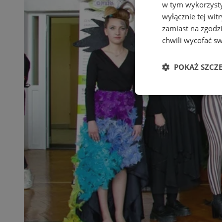
w tym wykorzysty
wyłącznie tej wi
zamiast na zgodz
chwili wycofać s
POKAŻ SZCZ
Niezbędne
Ni
Niezbędne pliki cook
zarządzanie kontem. 
Nazwa