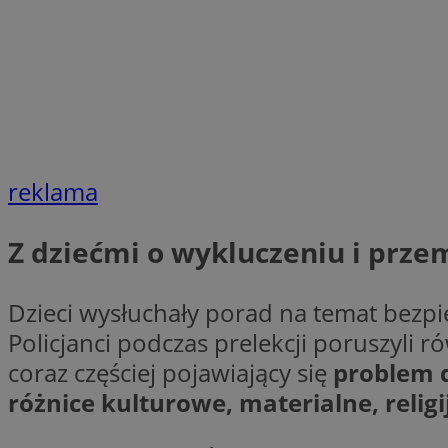
Nazwa
Provider
Nazwa
Nazwa
__Secure-YNID
Domena
Nazwa
openstat_higd0hq
OAID
_cfuvid
.vimeo.c
_fbp
reklama
ustat_86zhzqab74l
openstat_gid
YSC
Z dziećmi o wykluczeniu i prze
ustat_fdd84hfvmX
_clck
ustat_0737X2Xdr554
VISITOR_INFO1_LIV
ADK_EX_11
Dzieci wysłuchały porad na temat bezpi
_clsk
openstat_rufhx0sv
Policjanci podczas prelekcji poruszyli
openstat_ex0rxiq
rud
coraz częściej pojawiający się
problem d
ustat_qcbmX95Xf0
różnice kulturowe, materialne, relig
_clsk
ANON_ID