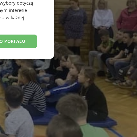
 wybory dotyczą
nym interesie
sz w każdej
DO PORTALU
esklasyfikowane
ane
owanie użytkownika i
j.