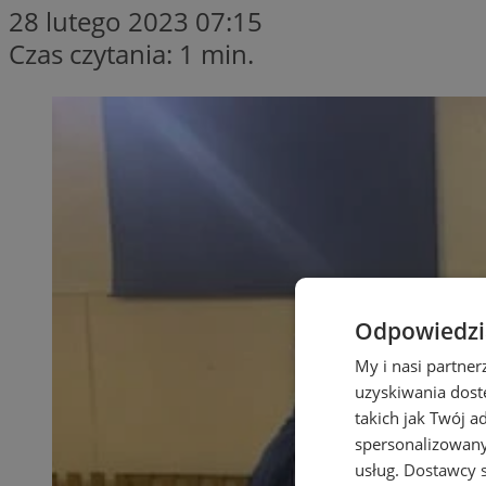
28 lutego 2023 07:15
Czas czytania: 1 min.
Odpowiedzia
My i nasi partne
uzyskiwania dost
takich jak Twój a
spersonalizowanyc
usług.
Dostawcy s