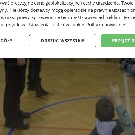
wać precyzyjne dane geolokalizacyjne i cechy urządzenia. Twoje
tryny. Niektórzy dostawcy mogą opierać się na prawnie uzasadnio
ie; masz prawo sprzeciwić się temu w
Ustawieniach reklam
. Może
woją zgodę w
Ustawieniach plików cookie
.
Polityka prywatności
EGÓŁY
ODRZUĆ WSZYSTKIE
PRZEJDŹ 
Wydajność
Targetowanie
Funkcjonalność
Ni
ezbędne
Wydajność
Targetowanie
Funkcjonalność
Niesklasyfikow
ie umożliwiają korzystanie z podstawowych funkcji strony internetowej, takich jak log
Bez niezbędnych plików cookie nie można prawidłowo korzystać ze strony internetowe
Provider
/
Okres
Opis
Domena
przechowywania