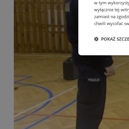
w tym wykorzysty
wyłącznie tej wi
zamiast na zgodz
chwili wycofać s
POKAŻ SZCZ
Niezbędne
Ni
Niezbędne pliki cook
zarządzanie kontem. 
Nazwa