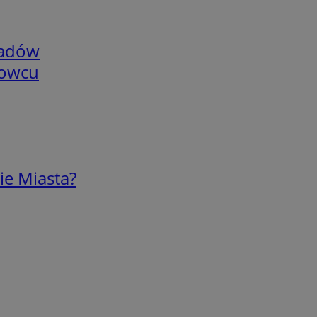
adów
nowcu
ie Miasta?