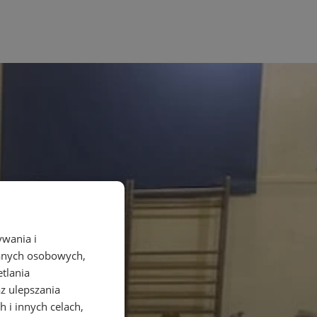
ywania i
danych osobowych,
etlania
az ulepszania
 i innych celach,