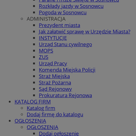
Rozkłady jazdy w Sosnowcu
Pogoda w Sosnowcu
ADMINISTRACJA
Prezydent miasta
Jak załatwić sprawę w Urzędzie Miasta?
INSTYTUCJE
Urząd Stanu cywilnego
MOPS
ZUS
Urząd Pracy
Komenda Miejska Policji
Straż Miejska
Straż Pożarna
Sąd Rejonowy
Prokuratura Rejonowa
KATALOG FIRM
Katalog firm
Dodaj firmę do katalogu
OGŁOSZENIA
OGŁOSZENIA
Dodaj ogłoszenie