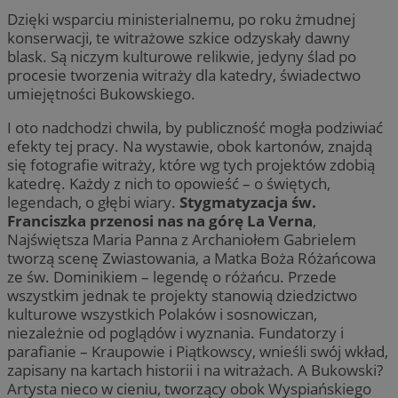
Dzięki wsparciu ministerialnemu, po roku żmudnej
konserwacji, te witrażowe szkice odzyskały dawny
blask. Są niczym kulturowe relikwie, jedyny ślad po
procesie tworzenia witraży dla katedry, świadectwo
umiejętności Bukowskiego.
I oto nadchodzi chwila, by publiczność mogła podziwiać
efekty tej pracy. Na wystawie, obok kartonów, znajdą
się fotografie witraży, które wg tych projektów zdobią
katedrę. Każdy z nich to opowieść – o świętych,
legendach, o głębi wiary.
Stygmatyzacja św.
Franciszka przenosi nas na górę La Verna
,
Najświętsza Maria Panna z Archaniołem Gabrielem
tworzą scenę Zwiastowania, a Matka Boża Różańcowa
ze św. Dominikiem – legendę o różańcu. Przede
wszystkim jednak te projekty stanowią dziedzictwo
kulturowe wszystkich Polaków i sosnowiczan,
niezależnie od poglądów i wyznania. Fundatorzy i
parafianie – Kraupowie i Piątkowscy, wnieśli swój wkład,
zapisany na kartach historii i na witrażach. A Bukowski?
Artysta nieco w cieniu, tworzący obok Wyspiańskiego