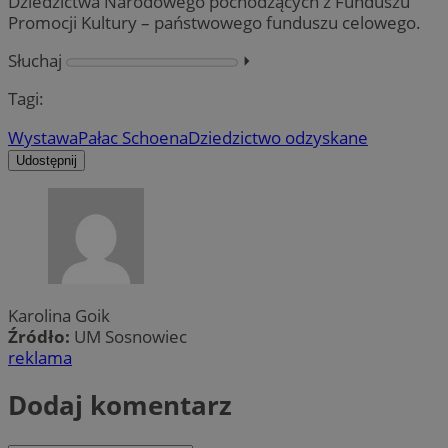
Dziedzictwa Narodowego pochodzących z Funduszu
Promocji Kultury – państwowego funduszu celowego.
Słuchaj
⏵︎
Tagi:
Wystawa
Pałac Schoena
Dziedzictwo odzyskane
Udostępnij
Karolina Goik
Źródło:
UM Sosnowiec
reklama
Dodaj komentarz