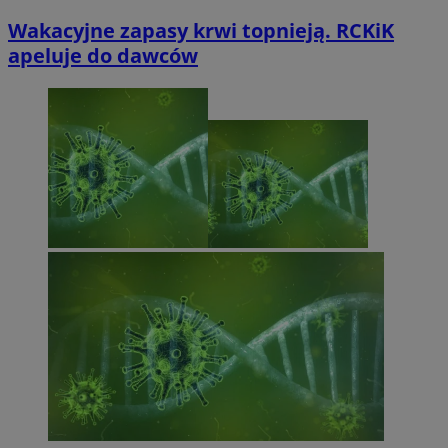
Wakacyjne zapasy krwi topnieją. RCKiK
apeluje do dawców