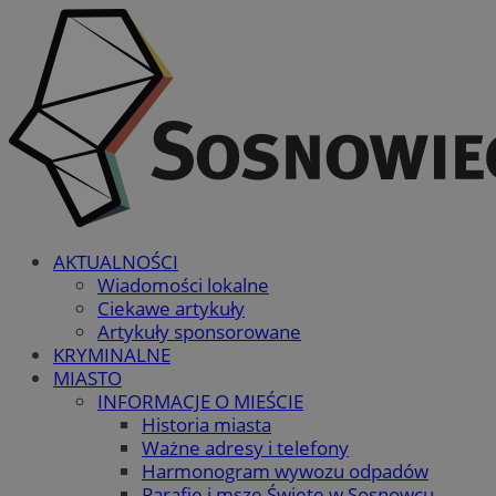
AKTUALNOŚCI
Wiadomości lokalne
Ciekawe artykuły
Artykuły sponsorowane
KRYMINALNE
MIASTO
INFORMACJE O MIEŚCIE
Historia miasta
Ważne adresy i telefony
Harmonogram wywozu odpadów
Parafie i msze Święte w Sosnowcu