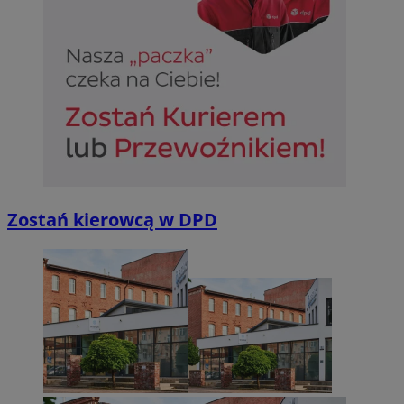
Niezbędne
Wydajność
Targetowanie
Funkcjonalno
Niezbędne pliki cookie umożliwiają korzystanie z podstawowych fun
takich jak logowanie użytkownika i zarządzanie kontem. Bez niezb
można prawidłowo korzystać ze strony internetowej.
Provider
/
Okres
Nazwa
Domena
przechowywan
SessID
sosnowiecki.pl
1 rok
Zostań kierowcą w DPD
QeSessID
sosnowiecki.pl
1 rok
MvSessID
sosnowiecki.pl
1 rok
euds
.rfihub.com
Sesja