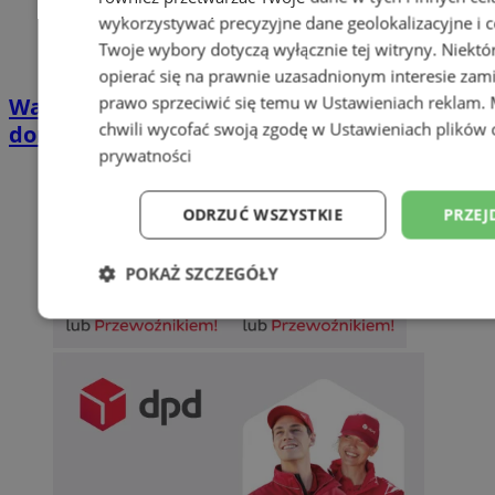
wykorzystywać precyzyjne dane geolokalizacyjne i c
Twoje wybory dotyczą wyłącznie tej witryny. Niekt
opierać się na prawnie uzasadnionym interesie zami
prawo sprzeciwić się temu w
Ustawieniach reklam
.
Wakacyjny wypoczynek nad Bałtykiem w
chwili wycofać swoją zgodę w
Ustawieniach plików 
domkach Szmaragdowe Morze
prywatności
ODRZUĆ WSZYSTKIE
PRZEJ
POKAŻ SZCZEGÓŁY
Niezbędne
Wydajność
Targetowani
Niesklasyfikowane