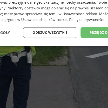
wać precyzyjne dane geolokalizacyjne i cechy urządzenia. Twoje
tryny. Niektórzy dostawcy mogą opierać się na prawnie uzasadnio
ie; masz prawo sprzeciwić się temu w
Ustawieniach reklam
. Może
woją zgodę w
Ustawieniach plików cookie
.
Polityka prywatności
EGÓŁY
ODRZUĆ WSZYSTKIE
PRZEJDŹ 
Wydajność
Targetowanie
Funkcjonalność
Ni
ezbędne
Wydajność
Targetowanie
Funkcjonalność
Niesklasyfikow
ie umożliwiają korzystanie z podstawowych funkcji strony internetowej, takich jak log
Bez niezbędnych plików cookie nie można prawidłowo korzystać ze strony internetowe
Provider
/
Okres
Opis
Domena
przechowywania