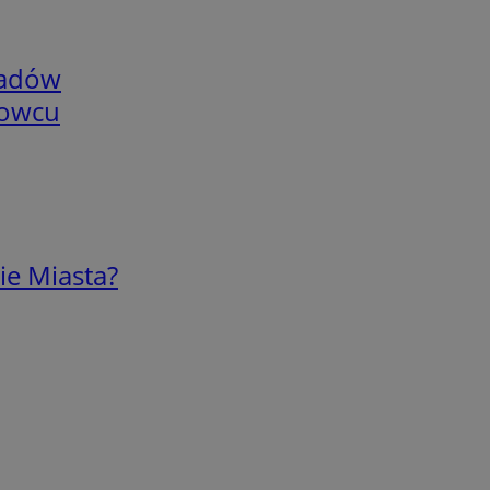
adów
nowcu
ie Miasta?