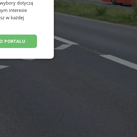
 wybory dotyczą
nym interesie
sz w każdej
DO PORTALU
esklasyfikowane
ane
owanie użytkownika i
j.