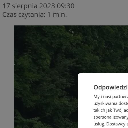
17 sierpnia 2023 09:30
Czas czytania: 1 min.
Odpowiedzia
My i nasi partne
uzyskiwania dost
takich jak Twój a
spersonalizowanyc
usług.
Dostawcy s