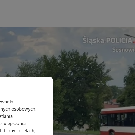
ywania i
danych osobowych,
etlania
az ulepszania
 i innych celach,