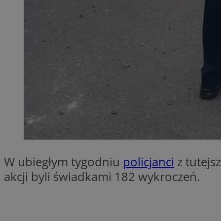
SessID
QeSessID
MvSessID
euds
VISITOR_PRIVACY_
CookieScriptConse
W ubiegłym tygodniu
policjanci
z tutejs
akcji byli świadkami 182 wykroczeń.
__cf_bm
__cf_bm