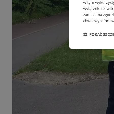
w tym wykorzysty
wyłącznie tej wi
zamiast na zgodz
chwili wycofać s
POKAŻ SZCZ
Niezbędne
Ni
Niezbędne pliki cook
zarządzanie kontem. 
Nazwa