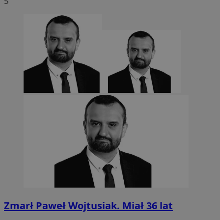
5
Zmarł Paweł Wojtusiak. Miał 36 lat