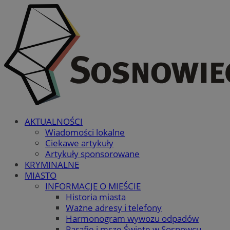
AKTUALNOŚCI
Wiadomości lokalne
Ciekawe artykuły
Artykuły sponsorowane
KRYMINALNE
MIASTO
INFORMACJE O MIEŚCIE
Historia miasta
Ważne adresy i telefony
Harmonogram wywozu odpadów
Parafie i msze Święte w Sosnowcu