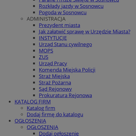
Rozkłady jazdy w Sosnowcu
Pogoda w Sosnowcu
ADMINISTRACJA
Prezydent miasta
Jak załatwić sprawę w Urzędzie Miasta?
INSTYTUCJE
Urząd Stanu cywilnego
MOPS
ZUS
Urząd Pracy
Komenda Miejska Policji
Straż Miejska
Straż Pożarna
Sąd Rejonowy
Prokuratura Rejonowa
KATALOG FIRM
Katalog firm
Dodaj firmę do katalogu
OGŁOSZENIA
OGŁOSZENIA
Dodaj ogłoszenie