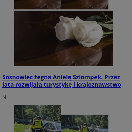
Sosnowiec żegna Anielę Szlompek. Przez
lata rozwijała turystykę i krajoznawstwo
N