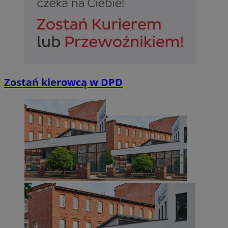
Niesklasyfikowane
Zostań kierowcą w DPD
Niezbędne
Wydajność
Targetowanie
Funkcjonalno
Niezbędne pliki cookie umożliwiają korzystanie z podstawowych fun
takich jak logowanie użytkownika i zarządzanie kontem. Bez niezb
można prawidłowo korzystać ze strony internetowej.
Provider
/
Okres
Nazwa
Domena
przechowywan
SessID
sosnowiecki.pl
1 rok
QeSessID
sosnowiecki.pl
1 rok