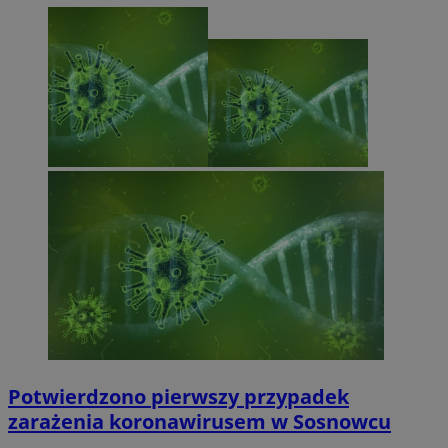
Potwierdzono pierwszy przypadek
zarażenia koronawirusem w Sosnowcu