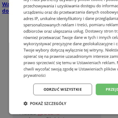
Wakacyjny wypoczynek nad Bałtykiem w
przechowywania i uzyskiwania dostępu do informac
domkach Szmaragdowe Morze
urządzeniu oraz do przetwarzania danych osobowych
adres IP, unikalne identyfikatory i dane przeglądani
spersonalizowanych reklam i treści, pomiaru reklam i
odbiorców oraz ulepszania usług.
Dostawcy stron tr
również przetwarzać Twoje dane w tych i innych cel
wykorzystywać precyzyjne dane geolokalizacyjne i c
Twoje wybory dotyczą wyłącznie tej witryny. Niekt
opierać się na prawnie uzasadnionym interesie zami
prawo sprzeciwić się temu w
Ustawieniach reklam
.
chwili wycofać swoją zgodę w
Ustawieniach plików 
prywatności
ODRZUĆ WSZYSTKIE
PRZEJ
POKAŻ SZCZEGÓŁY
Niezbędne
Wydajność
Targetowani