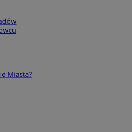
adów
nowcu
ie Miasta?