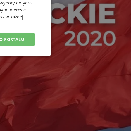
 wybory dotyczą
nym interesie
sz w każdej
DO PORTALU
esklasyfikowane
ane
owanie użytkownika i
j.