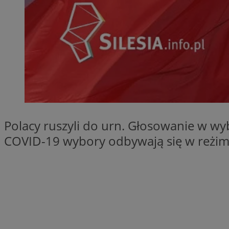
SessID
QeSessID
MvSessID
euds
VISITOR_PRIVACY_
Polacy ruszyli do urn. Głosowanie w w
COVID-19 wybory odbywają się w reżim
CookieScriptConse
__cf_bm
__cf_bm