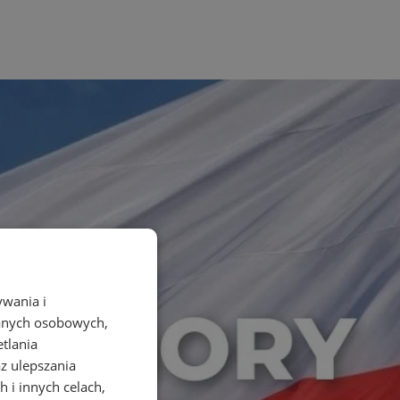
ywania i
danych osobowych,
etlania
az ulepszania
 i innych celach,