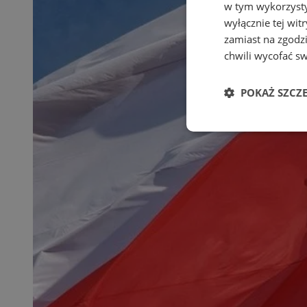
w tym wykorzysty
wyłącznie tej wi
zamiast na zgodz
chwili wycofać s
POKAŻ SZCZ
Niezbędne
Ni
Niezbędne pliki cook
zarządzanie kontem. 
Nazwa