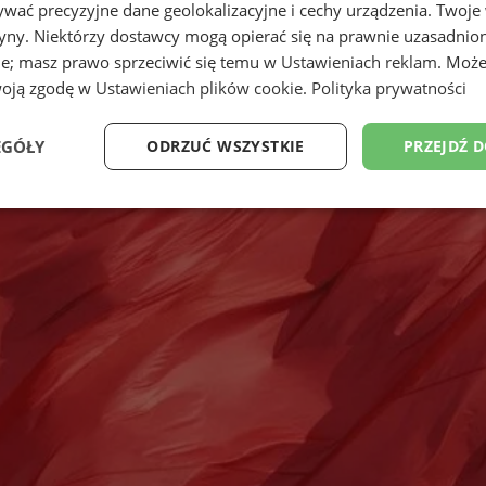
wać precyzyjne dane geolokalizacyjne i cechy urządzenia. Twoje
tryny. Niektórzy dostawcy mogą opierać się na prawnie uzasadnio
ie; masz prawo sprzeciwić się temu w
Ustawieniach reklam
. Może
woją zgodę w
Ustawieniach plików cookie
.
Polityka prywatności
EGÓŁY
ODRZUĆ WSZYSTKIE
PRZEJDŹ 
Wydajność
Targetowanie
Funkcjonalność
Ni
ezbędne
Wydajność
Targetowanie
Funkcjonalność
Niesklasyfikow
ie umożliwiają korzystanie z podstawowych funkcji strony internetowej, takich jak log
Bez niezbędnych plików cookie nie można prawidłowo korzystać ze strony internetowe
Provider
/
Okres
Opis
Domena
przechowywania