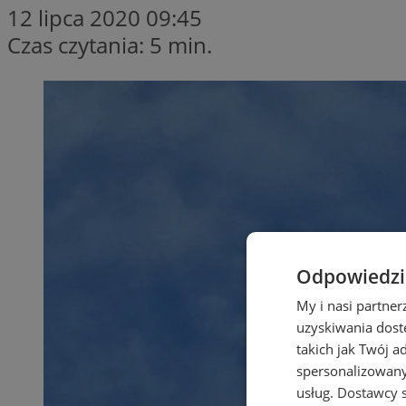
12 lipca 2020 09:45
Czas czytania: 5 min.
Odpowiedzia
My i nasi partne
uzyskiwania dost
takich jak Twój a
spersonalizowanyc
usług.
Dostawcy s