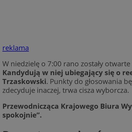
Nazwa
Provider
Nazwa
Nazwa
__Secure-YNID
Domena
Nazwa
reklama
openstat_higd0hq
OAID
_cfuvid
.vimeo.c
_fbp
ustat_86zhzqab74l
W niedzielę o 7:00 rano zostały otwart
openstat_gid
YSC
Kandydują w niej ubiegający się o re
ustat_fdd84hfvmX
_clck
Trzaskowski
. Punkty do głosowania bę
ustat_0737X2Xdr554
VISITOR_INFO1_LIV
zdecyduje inaczej, trwa cisza wyborcza.
ADK_EX_11
_clsk
openstat_rufhx0sv
Przewodnicząca Krajowego Biura Wyb
openstat_ex0rxiq
rud
spokojnie”.
ustat_qcbmX95Xf0
_clsk
ANON_ID