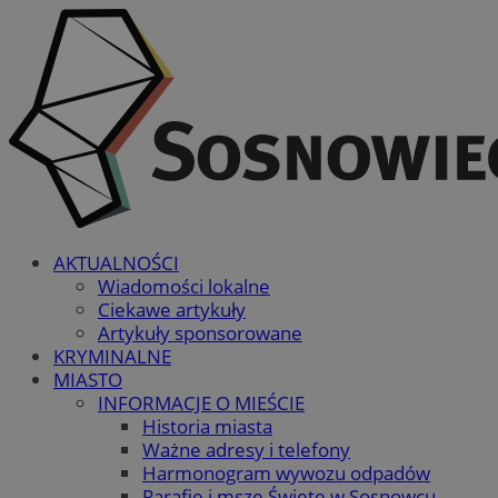
AKTUALNOŚCI
Wiadomości lokalne
Ciekawe artykuły
Artykuły sponsorowane
KRYMINALNE
MIASTO
INFORMACJE O MIEŚCIE
Historia miasta
Ważne adresy i telefony
Harmonogram wywozu odpadów
Parafie i msze Święte w Sosnowcu