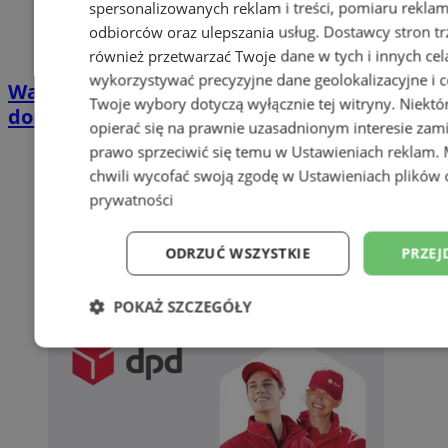
spersonalizowanych reklam i treści, pomiaru reklam i
odbiorców oraz ulepszania usług.
Dostawcy stron tr
również przetwarzać Twoje dane w tych i innych cel
wykorzystywać precyzyjne dane geolokalizacyjne i c
Wakacyjny wypoczynek nad Bałtykiem w
Twoje wybory dotyczą wyłącznie tej witryny. Niekt
domkach Szmaragdowe Morze
opierać się na prawnie uzasadnionym interesie zami
prawo sprzeciwić się temu w
Ustawieniach reklam
.
chwili wycofać swoją zgodę w
Ustawieniach plików 
prywatności
ODRZUĆ WSZYSTKIE
PRZEJ
POKAŻ SZCZEGÓŁY
Niezbędne
Wydajność
Targetowani
Niesklasyfikowane