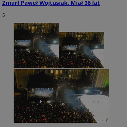
Zmarł Paweł Wojtusiak. Miał 36 lat
5