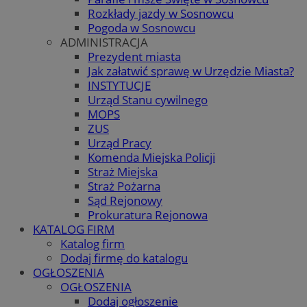
Rozkłady jazdy w Sosnowcu
Pogoda w Sosnowcu
ADMINISTRACJA
Prezydent miasta
Jak załatwić sprawę w Urzędzie Miasta?
INSTYTUCJE
Urząd Stanu cywilnego
MOPS
ZUS
Urząd Pracy
Komenda Miejska Policji
Straż Miejska
Straż Pożarna
Sąd Rejonowy
Prokuratura Rejonowa
KATALOG FIRM
Katalog firm
Dodaj firmę do katalogu
OGŁOSZENIA
OGŁOSZENIA
Dodaj ogłoszenie