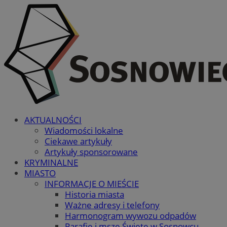
AKTUALNOŚCI
Wiadomości lokalne
Ciekawe artykuły
Artykuły sponsorowane
KRYMINALNE
MIASTO
INFORMACJE O MIEŚCIE
Historia miasta
Ważne adresy i telefony
Harmonogram wywozu odpadów
Parafie i msze Święte w Sosnowcu