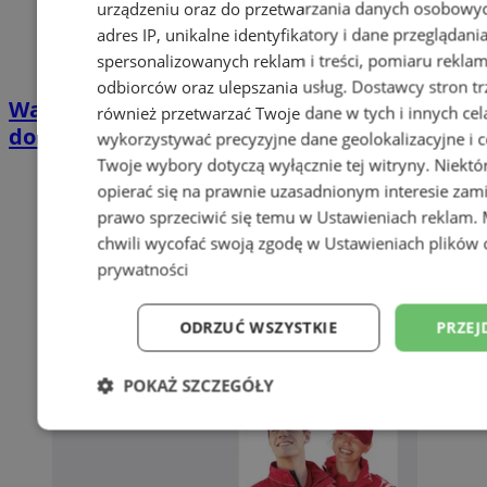
urządzeniu oraz do przetwarzania danych osobowych
adres IP, unikalne identyfikatory i dane przeglądani
spersonalizowanych reklam i treści, pomiaru reklam i
odbiorców oraz ulepszania usług.
Dostawcy stron tr
Wakacyjny wypoczynek nad Bałtykiem w
również przetwarzać Twoje dane w tych i innych cel
domkach Szmaragdowe Morze
wykorzystywać precyzyjne dane geolokalizacyjne i c
Twoje wybory dotyczą wyłącznie tej witryny. Niekt
opierać się na prawnie uzasadnionym interesie zami
prawo sprzeciwić się temu w
Ustawieniach reklam
.
chwili wycofać swoją zgodę w
Ustawieniach plików 
prywatności
ODRZUĆ WSZYSTKIE
PRZEJ
POKAŻ SZCZEGÓŁY
Niezbędne
Wydajność
Targetowani