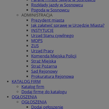
Rozkłady jazdy w Sosnowcu
Pogoda w Sosnowcu
ADMINISTRACJA
Prezydent miasta
Jak załatwić sprawę w Urzędzie Miasta?
INSTYTUCJE
Urząd Stanu cywilnego
MOPS
ZUS
Urząd Pracy
Komenda Miejska Policji
Straż Miejska
Straż Pożarna
Sąd Rejonowy
Prokuratura Rejonowa
KATALOG FIRM
Katalog firm
Dodaj firmę do katalogu
OGŁOSZENIA
OGŁOSZENIA
Dodaj ogłoszenie