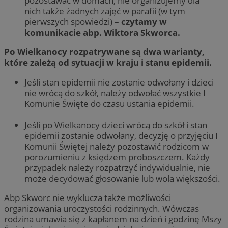
pozostawać w domach, nie organizujemy dla
nich także żadnych zajęć w parafii (w tym
pierwszych spowiedzi) –
czytamy w
komunikacie abp. Wiktora Skworca.
Po Wielkanocy rozpatrywane są dwa warianty,
które zależą od sytuacji w kraju i stanu epidemii.
Jeśli stan epidemii nie zostanie odwołany i dzieci
nie wrócą do szkół, należy odwołać wszystkie I
Komunie Święte do czasu ustania epidemii.
Jeśli po Wielkanocy dzieci wrócą do szkół i stan
epidemii zostanie odwołany, decyzję o przyjęciu I
Komunii Świętej należy pozostawić rodzicom w
porozumieniu z księdzem proboszczem. Każdy
przypadek należy rozpatrzyć indywidualnie, nie
może decydować głosowanie lub wola większości.
Abp Skworc nie wyklucza także możliwości
organizowania uroczystości rodzinnych. Wówczas
rodzina umawia się z kapłanem na dzień i godzinę Mszy