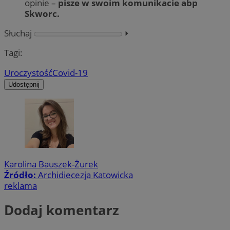
opinie –
pisze w swoim komunikacie abp
Skworc.
Słuchaj
⏵︎
Tagi:
Uroczystość
Covid-19
Udostępnij
Karolina Bauszek-Żurek
Źródło:
Archidiecezja Katowicka
reklama
Dodaj komentarz