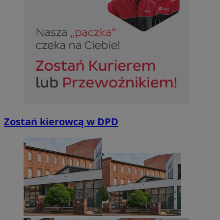
Niesklasyfikowane
Niezbędne
Wydajność
Targetowanie
Funkcjonalno
Niezbędne pliki cookie umożliwiają korzystanie z podstawowych fun
takich jak logowanie użytkownika i zarządzanie kontem. Bez niezb
można prawidłowo korzystać ze strony internetowej.
Zostań kierowcą w DPD
Provider
/
Okres
Nazwa
Domena
przechowywan
SessID
sosnowiecki.pl
1 rok
QeSessID
sosnowiecki.pl
1 rok
MvSessID
sosnowiecki.pl
1 rok