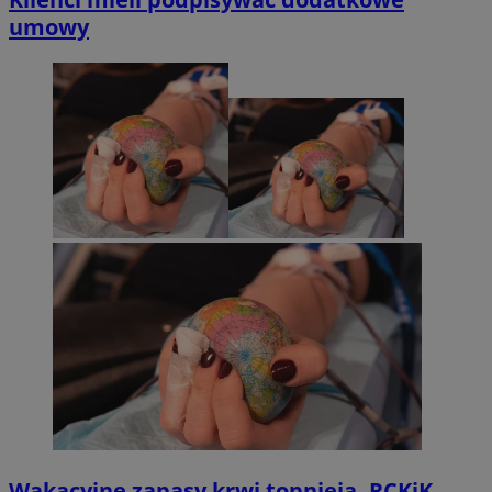
umowy
Wakacyjne zapasy krwi topnieją. RCKiK