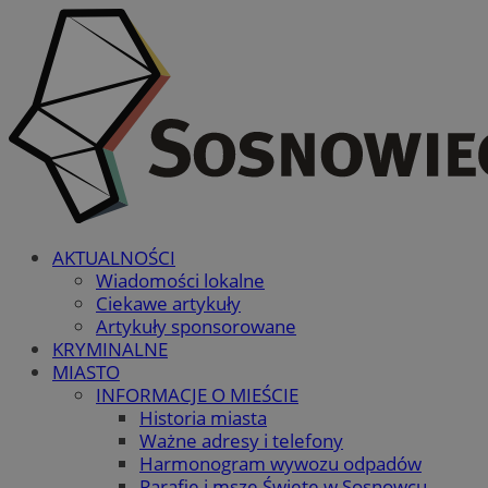
AKTUALNOŚCI
Wiadomości lokalne
Ciekawe artykuły
Artykuły sponsorowane
KRYMINALNE
MIASTO
INFORMACJE O MIEŚCIE
Historia miasta
Ważne adresy i telefony
Harmonogram wywozu odpadów
Parafie i msze Święte w Sosnowcu