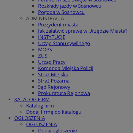
Rozkłady jazdy w Sosnowcu
Pogoda w Sosnowcu
ADMINISTRACJA
Prezydent miasta
Jak załatwić sprawę w Urzędzie Miasta?
INSTYTUCJE
Urząd Stanu cywilnego
MOPS
ZUS
Urząd Pracy
Komenda Miejska Policji
Straż Miejska
Straż Pożarna
Sąd Rejonowy
Prokuratura Rejonowa
KATALOG FIRM
Katalog firm
Dodaj firmę do katalogu
OGŁOSZENIA
OGŁOSZENIA
Dodaj ogłoszenie