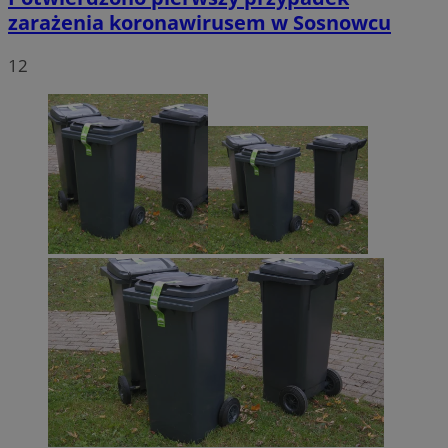
zarażenia koronawirusem w Sosnowcu
12