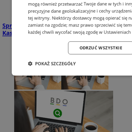
mogą również przetwarzać Twoje dane w tych i in
precyzyjne dane geolokalizacyjne i cechy urządzen
tej witryny. Niektórzy dostawcy mogą opierać się 
Sprzątanie po zgonie w Sosnowcu |
zamiast na zgodzie; masz prawo sprzeciwić się te
każdej chwili wycofać swoją zgodę w
Ustawieniach 
Kastelnik
ODRZUĆ WSZYSTKIE
POKAŻ SZCZEGÓŁY
Niezbędne
Wydajność
Targetowanie
Fu
Niezbędne
Wydajność
Targetowanie
Fun
Niezbędne pliki cookie umożliwiają korzystanie z podstawowych fu