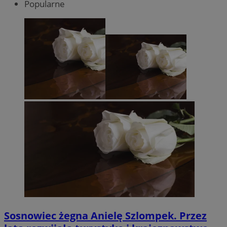
Popularne
Sosnowiec żegna Anielę Szlompek. Przez