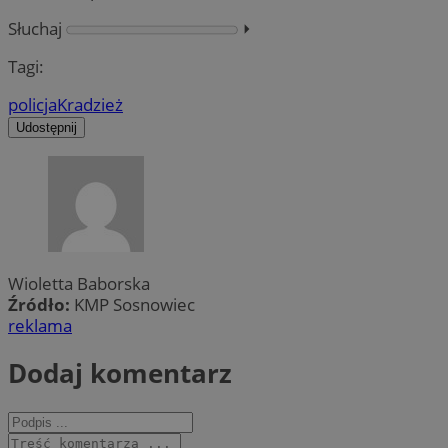
Słuchaj
⏵︎
Tagi:
policja
Kradzież
Udostępnij
Wioletta Baborska
Źródło:
KMP Sosnowiec
reklama
Dodaj komentarz