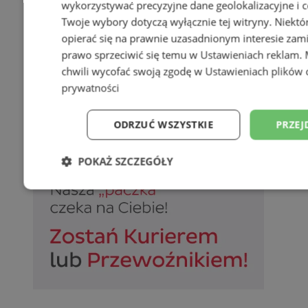
wykorzystywać precyzyjne dane geolokalizacyjne i c
Twoje wybory dotyczą wyłącznie tej witryny. Niekt
opierać się na prawnie uzasadnionym interesie zami
prawo sprzeciwić się temu w
Ustawieniach reklam
.
chwili wycofać swoją zgodę w
Ustawieniach plików 
prywatności
ODRZUĆ WSZYSTKIE
PRZEJ
POKAŻ SZCZEGÓŁY
Niezbędne
Wydajność
Targetowani
Niesklasyfikowane