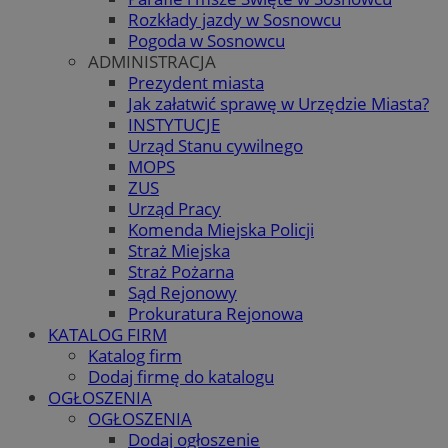
Rozkłady jazdy w Sosnowcu
Pogoda w Sosnowcu
ADMINISTRACJA
Prezydent miasta
Jak załatwić sprawę w Urzędzie Miasta?
INSTYTUCJE
Urząd Stanu cywilnego
MOPS
ZUS
Urząd Pracy
Komenda Miejska Policji
Straż Miejska
Straż Pożarna
Sąd Rejonowy
Prokuratura Rejonowa
KATALOG FIRM
Katalog firm
Dodaj firmę do katalogu
OGŁOSZENIA
OGŁOSZENIA
Dodaj ogłoszenie