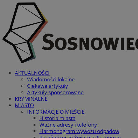
AKTUALNOŚCI
Wiadomości lokalne
Ciekawe artykuły
Artykuły sponsorowane
KRYMINALNE
MIASTO
INFORMACJE O MIEŚCIE
Historia miasta
Ważne adresy i telefony
Harmonogram wywozu odpadów
Parafie i msze Święte w Sosnowcu