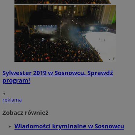
Sylwester 2019 w Sosnowcu. Sprawdź
program!
5
reklama
Zobacz również
Wiadomości kryminalne w Sosnowcu