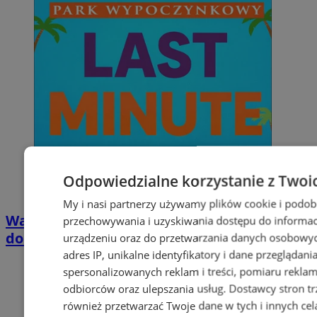
Odpowiedzialne korzystanie z Twoi
My i nasi partnerzy używamy plików cookie i podob
Wakacyjny wypoczynek nad Bałtykiem w
przechowywania i uzyskiwania dostępu do informac
domkach Szmaragdowe Morze
urządzeniu oraz do przetwarzania danych osobowych
adres IP, unikalne identyfikatory i dane przeglądani
spersonalizowanych reklam i treści, pomiaru reklam i
odbiorców oraz ulepszania usług.
Dostawcy stron tr
również przetwarzać Twoje dane w tych i innych cel