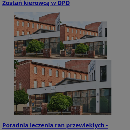
Zostań kierowcą w DPD
Niezbędne
Wydajność
Targetowanie
Funkcjonalno
Niezbędne pliki cookie umożliwiają korzystanie z podstawowych fun
takich jak logowanie użytkownika i zarządzanie kontem. Bez niezb
można prawidłowo korzystać ze strony internetowej.
Provider
/
Okres
Nazwa
Domena
przechowywan
SessID
sosnowiecki.pl
1 rok
QeSessID
sosnowiecki.pl
1 rok
MvSessID
sosnowiecki.pl
1 rok
euds
.rfihub.com
Sesja
Poradnia leczenia ran przewlekłych -