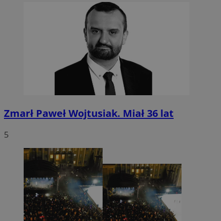
Zmarł Paweł Wojtusiak. Miał 36 lat
5