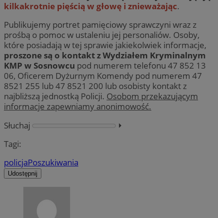
kilkakrotnie pięścią w głowę i znieważając
.
Publikujemy portret pamięciowy sprawczyni wraz z
prośbą o pomoc w ustaleniu jej personaliów. Osoby,
które posiadają w tej sprawie jakiekolwiek informacje,
proszone są o kontakt z Wydziałem Kryminalnym
KMP w Sosnowcu
pod numerem telefonu 47 852 13
06, Oficerem Dyżurnym Komendy pod numerem 47
8521 255 lub 47 8521 200 lub osobisty kontakt z
najbliższą jednostką Policji.
Osobom przekazującym
informacje zapewniamy anonimowość.
Słuchaj
⏵︎
Tagi:
policja
Poszukiwania
Udostępnij