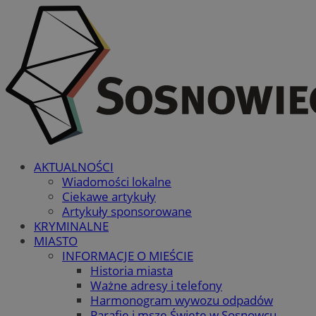
AKTUALNOŚCI
Wiadomości lokalne
Ciekawe artykuły
Artykuły sponsorowane
KRYMINALNE
MIASTO
INFORMACJE O MIEŚCIE
Historia miasta
Ważne adresy i telefony
Harmonogram wywozu odpadów
Parafie i msze Święte w Sosnowcu