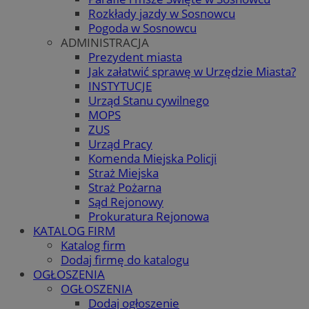
Rozkłady jazdy w Sosnowcu
Pogoda w Sosnowcu
ADMINISTRACJA
Prezydent miasta
Jak załatwić sprawę w Urzędzie Miasta?
INSTYTUCJE
Urząd Stanu cywilnego
MOPS
ZUS
Urząd Pracy
Komenda Miejska Policji
Straż Miejska
Straż Pożarna
Sąd Rejonowy
Prokuratura Rejonowa
KATALOG FIRM
Katalog firm
Dodaj firmę do katalogu
OGŁOSZENIA
OGŁOSZENIA
Dodaj ogłoszenie