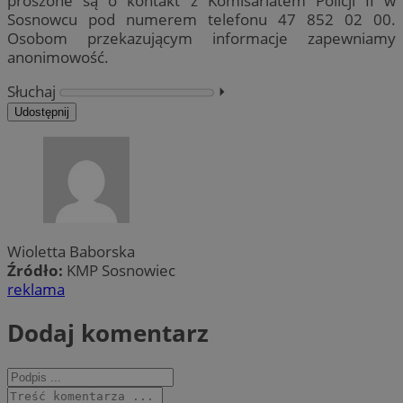
proszone są o kontakt z Komisariatem Policji II w
Sosnowcu pod numerem telefonu 47 852 02 00.
Osobom przekazującym informacje zapewniamy
anonimowość.
Słuchaj
⏵︎
Udostępnij
Wioletta Baborska
Źródło:
KMP Sosnowiec
reklama
Dodaj komentarz