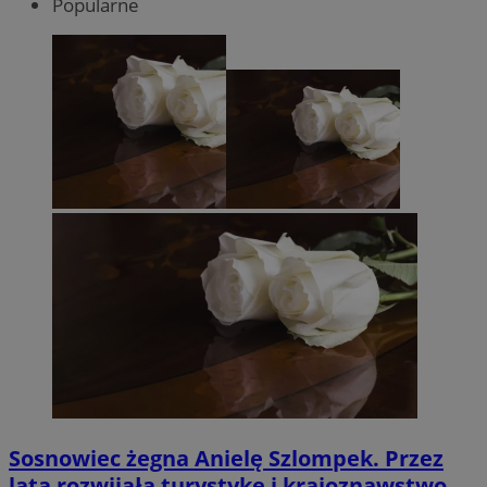
Popularne
Sosnowiec żegna Anielę Szlompek. Przez
lata rozwijała turystykę i krajoznawstwo