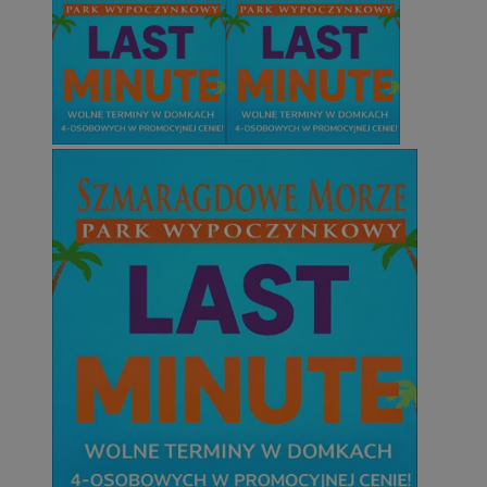
QeSessID
sosnowiecki.pl
1 rok
MvSessID
sosnowiecki.pl
1 rok
euds
.rfihub.com
Sesja
Google Privacy Policy
VISITOR_PRIVACY_METADATA
5 miesięcy 4
YouTube
tygodnie
.youtube.com