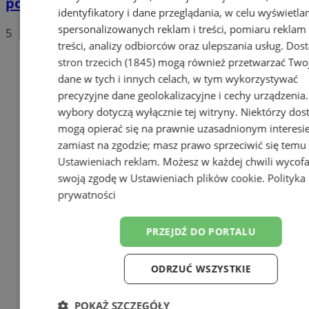
początek zmian
identyfikatory i dane przeglądania, w celu wyświetla
spersonalizowanych reklam i treści, pomiaru reklam 
5
treści, analizy odbiorców oraz ulepszania usług.
Dos
stron trzecich (1845)
mogą również przetwarzać Two
dane w tych i innych celach, w tym wykorzystywać
precyzyjne dane geolokalizacyjne i cechy urządzenia
wybory dotyczą wyłącznie tej witryny. Niektórzy do
mogą opierać się na prawnie uzasadnionym interesi
zamiast na zgodzie; masz prawo sprzeciwić się temu
Ustawieniach reklam
. Możesz w każdej chwili wycof
swoją zgodę w
Ustawieniach plików cookie
.
Polityka
prywatności
PRZEJDŹ DO PORTALU
ODRZUĆ WSZYSTKIE
POKAŻ SZCZEGÓŁY