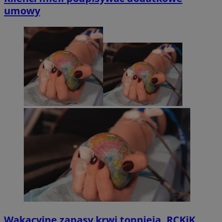
umowy
Wakacyjne zapasy krwi topnieją. RCKiK