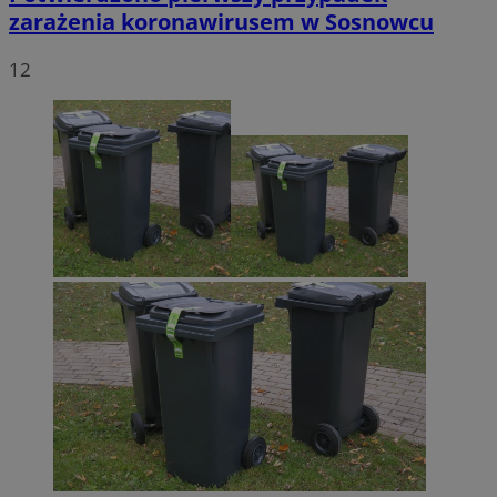
zarażenia koronawirusem w Sosnowcu
12