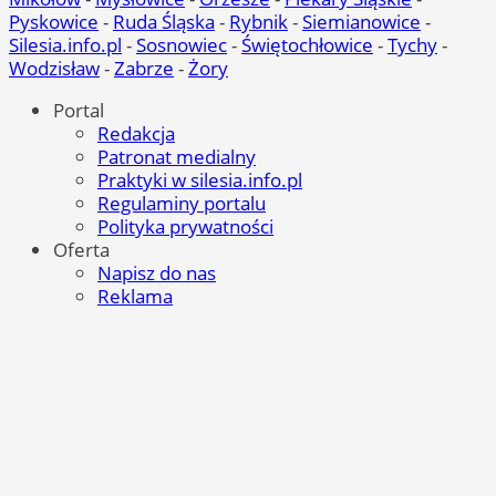
Pyskowice
-
Ruda Śląska
-
Rybnik
-
Siemianowice
-
Silesia.info.pl
-
Sosnowiec
-
Świętochłowice
-
Tychy
-
Wodzisław
-
Zabrze
-
Żory
Portal
Redakcja
Patronat medialny
Praktyki w silesia.info.pl
Regulaminy portalu
Polityka prywatności
Oferta
Napisz do nas
Reklama