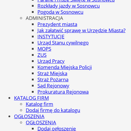
Rozkłady jazdy w Sosnowcu
Pogoda w Sosnowcu
ADMINISTRACJA
Prezydent miasta
Jak załatwić sprawę w Urzędzie Miasta?
INSTYTUCJE
Urząd Stanu cywilnego
MOPS
ZUS
Urząd Pracy
Komenda Miejska Policji
Straż Miejska
Straż Pożarna
Sąd Rejonowy
Prokuratura Rejonowa
KATALOG FIRM
Katalog firm
Dodaj firmę do katalogu
OGŁOSZENIA
OGŁOSZENIA
Dodaj ogłoszenie