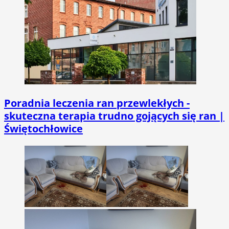
Poradnia leczenia ran przewlekłych -
skuteczna terapia trudno gojących się ran |
Świętochłowice