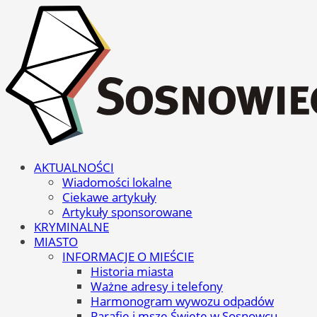
AKTUALNOŚCI
Wiadomości lokalne
Ciekawe artykuły
Artykuły sponsorowane
KRYMINALNE
MIASTO
INFORMACJE O MIEŚCIE
Historia miasta
Ważne adresy i telefony
Harmonogram wywozu odpadów
Parafie i msze Święte w Sosnowcu