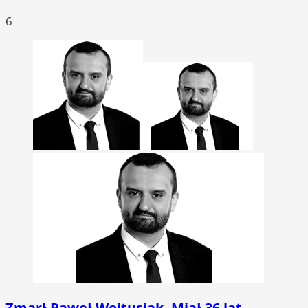
6
Zmarł Paweł Wojtusiak. Miał 36 lat