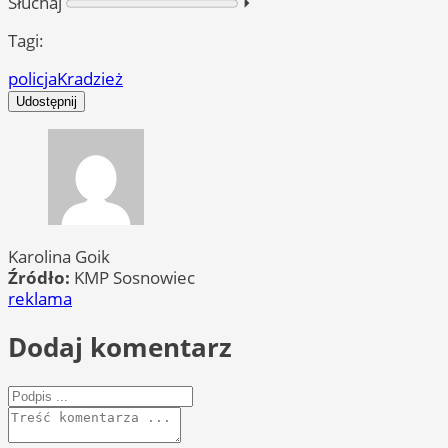
Słuchaj
⏵︎
Tagi:
policja
Kradzież
Udostępnij
Karolina Goik
Źródło:
KMP Sosnowiec
reklama
Dodaj komentarz