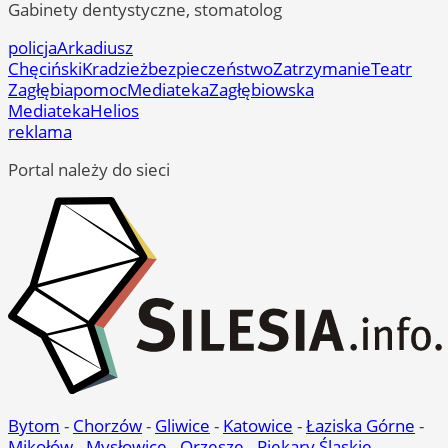
Gabinety dentystyczne, stomatolog
policja
Arkadiusz
Chęciński
Kradzież
bezpieczeństwo
Zatrzymanie
Teatr
Zagłębia
pomoc
Mediateka
Zagłębiowska
Mediateka
Helios
reklama
Portal należy do sieci
Bytom
-
Chorzów
-
Gliwice
-
Katowice
-
Łaziska Górne
-
Mikołów
-
Mysłowice
-
Orzesze
-
Piekary Śląskie
-