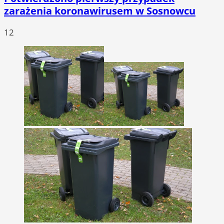
zarażenia koronawirusem w Sosnowcu
12