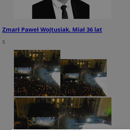
Zmarł Paweł Wojtusiak. Miał 36 lat
5