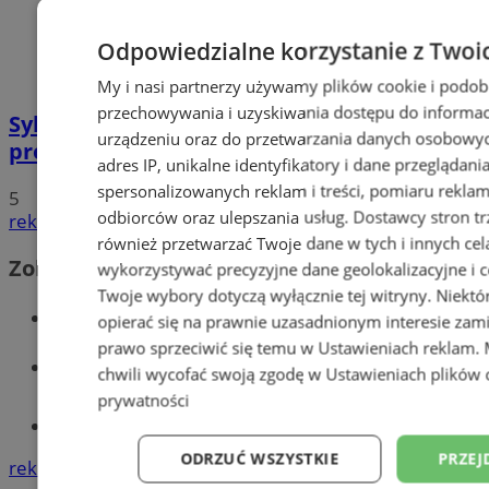
Odpowiedzialne korzystanie z Twoi
My i nasi partnerzy używamy plików cookie i podob
przechowywania i uzyskiwania dostępu do informac
Sylwester 2019 w Sosnowcu. Sprawdź
urządzeniu oraz do przetwarzania danych osobowych
program!
adres IP, unikalne identyfikatory i dane przeglądani
spersonalizowanych reklam i treści, pomiaru reklam i
5
odbiorców oraz ulepszania usług.
Dostawcy stron tr
reklama
również przetwarzać Twoje dane w tych i innych cel
Zobacz również
wykorzystywać precyzyjne dane geolokalizacyjne i c
Twoje wybory dotyczą wyłącznie tej witryny. Niekt
Wiadomości kryminalne w Sosnowcu
opierać się na prawnie uzasadnionym interesie zami
prawo sprzeciwić się temu w
Ustawieniach reklam
.
Wiadomości lokalne
chwili wycofać swoją zgodę w
Ustawieniach plików 
prywatności
Tworzenie stron www - Sosnowiec
ODRZUĆ WSZYSTKIE
PRZEJ
reklama