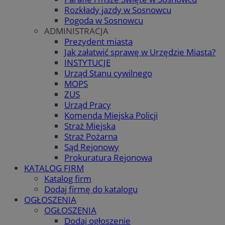
Rozkłady jazdy w Sosnowcu
Pogoda w Sosnowcu
ADMINISTRACJA
Prezydent miasta
Jak załatwić sprawę w Urzędzie Miasta?
INSTYTUCJE
Urząd Stanu cywilnego
MOPS
ZUS
Urząd Pracy
Komenda Miejska Policji
Straż Miejska
Straż Pożarna
Sąd Rejonowy
Prokuratura Rejonowa
KATALOG FIRM
Katalog firm
Dodaj firmę do katalogu
OGŁOSZENIA
OGŁOSZENIA
Dodaj ogłoszenie