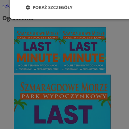
reklama
POKAŻ SZCZEGÓŁY
Ogłoszenia
Niezbędne
Wydajność
Targetowani
Niesklasyfikowane
Niezbędne
Wydajność
Targetowanie
Funkcjonalno
Niezbędne pliki cookie umożliwiają korzystanie z podstawowych fun
takich jak logowanie użytkownika i zarządzanie kontem. Bez niezb
można prawidłowo korzystać ze strony internetowej.
Provider
/
Okres
Nazwa
Domena
przechowywan
SessID
sosnowiecki.pl
1 rok