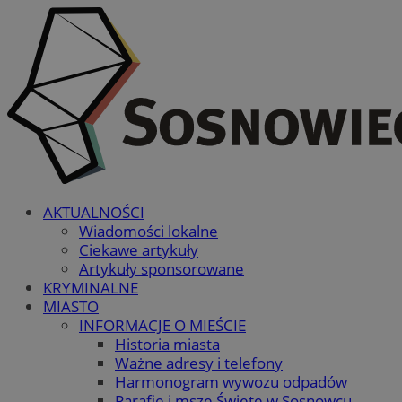
AKTUALNOŚCI
Wiadomości lokalne
Ciekawe artykuły
Artykuły sponsorowane
KRYMINALNE
MIASTO
INFORMACJE O MIEŚCIE
Historia miasta
Ważne adresy i telefony
Harmonogram wywozu odpadów
Parafie i msze Święte w Sosnowcu