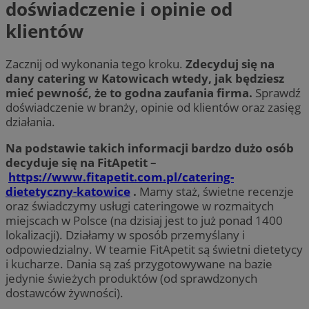
doświadczenie i opinie od
klientów
Zacznij od wykonania tego kroku.
Zdecyduj się na
dany catering w Katowicach wtedy, jak będziesz
mieć pewność, że to godna zaufania firma.
Sprawdź
doświadczenie w branży, opinie od klientów oraz zasięg
działania.
Na podstawie takich informacji bardzo dużo osób
decyduje się na FitApetit –
https://www.fitapetit.com.pl/catering-
dietetyczny-katowice
.
Mamy staż, świetne recenzje
oraz świadczymy usługi cateringowe w rozmaitych
miejscach w Polsce (na dzisiaj jest to już ponad 1400
lokalizacji). Działamy w sposób przemyślany i
odpowiedzialny. W teamie FitApetit są świetni dietetycy
i kucharze. Dania są zaś przygotowywane na bazie
jedynie świeżych produktów (od sprawdzonych
dostawców żywności).