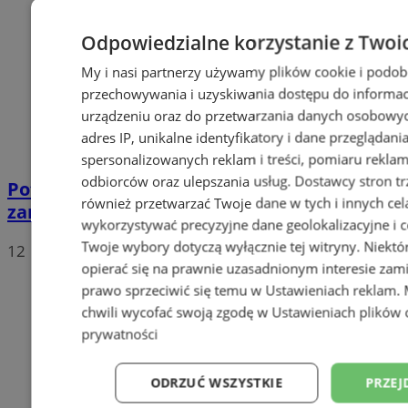
Odpowiedzialne korzystanie z Twoi
My i nasi partnerzy używamy plików cookie i podob
przechowywania i uzyskiwania dostępu do informac
urządzeniu oraz do przetwarzania danych osobowych
adres IP, unikalne identyfikatory i dane przeglądani
spersonalizowanych reklam i treści, pomiaru reklam i
odbiorców oraz ulepszania usług.
Dostawcy stron tr
Potwierdzono pierwszy przypadek
również przetwarzać Twoje dane w tych i innych cel
zarażenia koronawirusem w Sosnowcu
wykorzystywać precyzyjne dane geolokalizacyjne i c
Twoje wybory dotyczą wyłącznie tej witryny. Niekt
12
opierać się na prawnie uzasadnionym interesie zami
prawo sprzeciwić się temu w
Ustawieniach reklam
.
chwili wycofać swoją zgodę w
Ustawieniach plików 
prywatności
ODRZUĆ WSZYSTKIE
PRZEJ