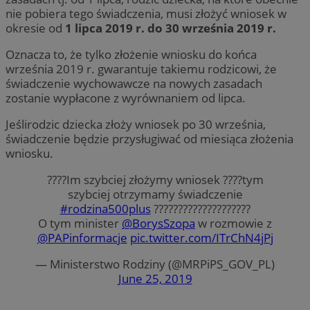
nie pobiera tego świadczenia, musi złożyć wniosek w
okresie od
1 lipca 2019 r. do 30 września 2019 r.
Oznacza to, że tylko złożenie wniosku do końca
września 2019 r. gwarantuje takiemu rodzicowi, że
świadczenie wychowawcze na nowych zasadach
zostanie wypłacone z wyrównaniem od lipca.
Jeślirodzic dziecka złoży wniosek po 30 września,
świadczenie będzie przysługiwać od miesiąca złożenia
wniosku.
????Im szybciej złożymy wniosek ????tym
szybciej otrzymamy świadczenie
#rodzina500plus
????️????‍????‍????‍????
O tym minister
@BorysSzopa
w rozmowie z
@PAPinformacje
pic.twitter.com/ITrChN4jPj
— Ministerstwo Rodziny (@MRPiPS_GOV_PL)
June 25, 2019