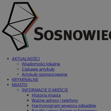
AKTUALNOŚCI
Wiadomości lokalne
Ciekawe artykuły
Artykuły sponsorowane
KRYMINALNE
MIASTO
INFORMACJE O MIEŚCIE
Historia miasta
Ważne adresy i telefony
Harmonogram wywozu odpadów
Parafie i msze Święte w Sosnowcu