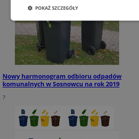
POKAŻ SZCZEGÓŁY
Niezbędne
Wydajność
Targetowani
Niesklasyfikowane
Nowy harmonogram odbioru odpadów
komunalnych w Sosnowcu na rok 2019
Niezbędne
Wydajność
Targetowanie
Funkcjonalno
7
Niezbędne pliki cookie umożliwiają korzystanie z podstawowych fun
takich jak logowanie użytkownika i zarządzanie kontem. Bez niezb
można prawidłowo korzystać ze strony internetowej.
Provider
/
Okres
Nazwa
Domena
przechowywan
SessID
sosnowiecki.pl
1 rok