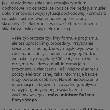
Jak już wiadomo, zniesione zostajekryterium
dochodowe. To oznacza, że rodzice nie będą już musieli
dokumentować swojej sytuacji dochodowej. Formularz
wniosku zostanie więc znacznie uproszczony i
skrócony. Dzięki temu łatwiej także będzie można
składać wnioski drogą elektroniczną.
– Nie tylkorozszerzyliśmy formułę programu,
ale też uprościliśmy procedury. Przyznanie
świadczenia nie będzie wymagało wydawania
i doręczania decyzji administracyjnej. Rodzic
wnioskujący o wypłatę 500 złotych na dziecko
otrzyma, na adres e-mail, informację o
przyznaniu świadczenia. Jeśli niepodał adresu
poczty elektronicznej, taką informację będzie
mógł odebrać osobiście. Nawet nieodebranie
informacji nie będzie miało żadnego wpływu
na wypłatę przyznanego świadczenia
wychowawczego –
mówi minister Bożena
Borys-Szopa.
To nie koniec uproszczeń proceduralnych.
Od 1 lipca