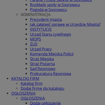
Rozkłady jazdy w Sosnowcu
Pogoda w Sosnowcu
ADMINISTRACJA
Prezydent miasta
Jak załatwić sprawę w Urzędzie Miasta?
INSTYTUCJE
Urząd Stanu cywilnego
MOPS
ZUS
Urząd Pracy
Komenda Miejska Policji
Straż Miejska
Straż Pożarna
Sąd Rejonowy
Prokuratura Rejonowa
KATALOG FIRM
Katalog firm
Dodaj firmę do katalogu
OGŁOSZENIA
OGŁOSZENIA
Dodaj ogłoszenie