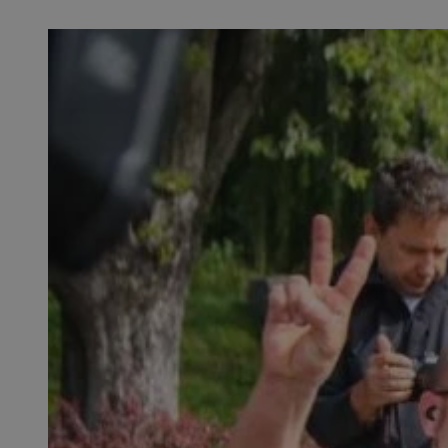
SessID
QeSessID
MvSessID
euds
VISITOR_PRIVACY_
CookieScriptConse
__cf_bm
__cf_bm