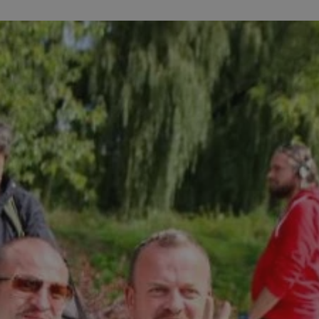
sosnowiecki.pl
1 rok
Ten plik cookie przechowuje identyfi
sosnowiecki.pl
1 rok
Ten plik cookie przechowuje identyfi
sosnowiecki.pl
1 rok
Ten plik cookie przechowuje identyfi
.rfihub.com
Sesja
Ten plik cookie jest używany do p
zgody użytkownika w odniesieniu d
Zazwyczaj rejestruje, czy użytkowni
usługi śledzenia lub reklamy.
METADATA
5 miesięcy 4
Ten plik cookie przechowuje inform
YouTube
tygodnie
użytkownika oraz jego preferencjac
.youtube.com
prywatności podczas korzystania z w
wybory dotyczące polityki prywatno
zgody, zapewniając ich przestrzega
wizytach. Dzięki temu użytkownik 
konfigurować swoich preferencji, c
zgodność z regulacjami ochrony da
nt
4 tygodnie 2 dni
Ten plik cookie jest używany przez 
CookieScript
Google Privacy Policy
Script.com do zapamiętywania prefe
sosnowiecki.pl
zgody użytkownika na pliki cookie. 
aby baner cookie Cookie-Script.com
29 minut 56
Ten plik cookie służy do rozróżniani
Cloudflare
sekund
to korzystne dla strony internetow
Inc.
umożliwia tworzenie ważnych rapo
.temu.com
korzystania z jej witryny internetow
29 minut 54
Ten plik cookie służy do rozróżniani
Cloudflare