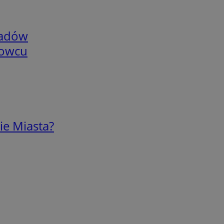
adów
nowcu
ie Miasta?