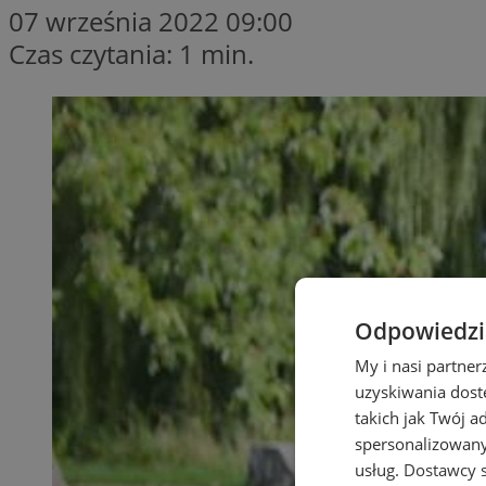
07 września 2022 09:00
Czas czytania: 1 min.
Odpowiedzia
My i nasi partne
uzyskiwania dost
takich jak Twój a
spersonalizowanyc
usług.
Dostawcy s