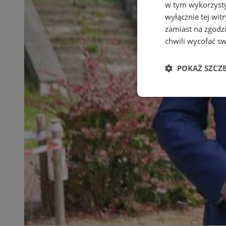
w tym wykorzysty
wyłącznie tej wi
zamiast na zgodz
chwili wycofać s
POKAŻ SZCZ
Niezbędne
Ni
Niezbędne pliki cook
zarządzanie kontem. 
Nazwa