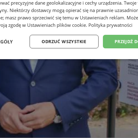
wać precyzyjne dane geolokalizacyjne i cechy urządzenia. Twoje
tryny. Niektórzy dostawcy mogą opierać się na prawnie uzasadnio
ie; masz prawo sprzeciwić się temu w
Ustawieniach reklam
. Może
woją zgodę w
Ustawieniach plików cookie
.
Polityka prywatności
EGÓŁY
ODRZUĆ WSZYSTKIE
PRZEJDŹ 
Wydajność
Targetowanie
Funkcjonalność
Ni
ezbędne
Wydajność
Targetowanie
Funkcjonalność
Niesklasyfikow
ie umożliwiają korzystanie z podstawowych funkcji strony internetowej, takich jak log
Bez niezbędnych plików cookie nie można prawidłowo korzystać ze strony internetowe
Provider
/
Okres
Opis
Domena
przechowywania