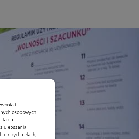
ywania i
danych osobowych,
etlania
az ulepszania
 i innych celach,