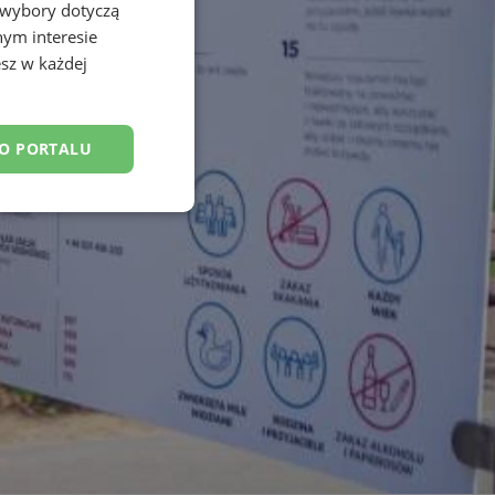
 wybory dotyczą
nym interesie
sz w każdej
DO PORTALU
esklasyfikowane
ane
owanie użytkownika i
j.