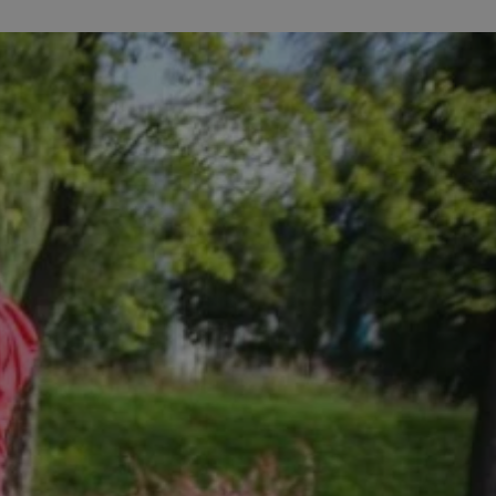
kator sesji.
kator sesji.
kator sesji.
rzechowywania
o usług śledzenia.
k zdecydował się na
acje o zgodzie
h dotyczących
itryny. Rejestruje
ści i ustawień
nie w kolejnych
nie musi ponownie
o zwiększa wygodę i
nych.
usługę Cookie-
rencji dotyczących
Jest to konieczne,
 działał poprawnie.
a ludzi i botów. Jest
ej, ponieważ
rtów na temat
ej.
a ludzi i botów. Jest