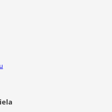
u
iela