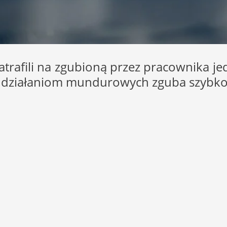
natrafili na zgubioną przez pracownika j
m działaniom mundurowych zguba szybko w