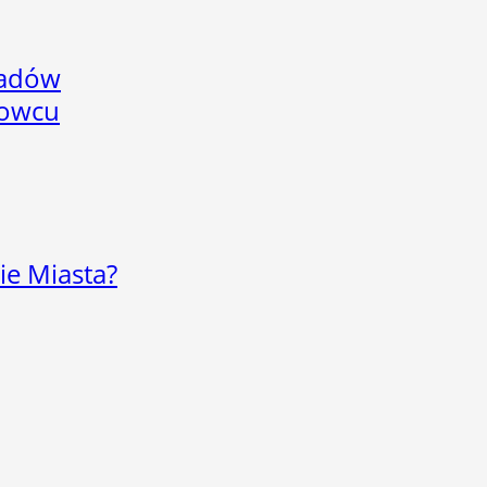
adów
nowcu
ie Miasta?