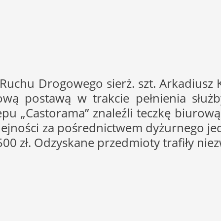
Ruchu Drogowego sierż. szt. Arkadiusz K
ową postawą w trakcie pełnienia służ
epu „Castorama” znaleźli teczkę biuro
lejności za pośrednictwem dyżurnego jedn
0 zł. Odzyskane przedmioty trafiły niezw