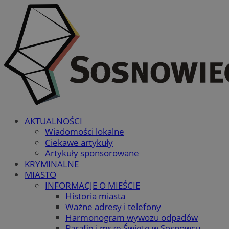
AKTUALNOŚCI
Wiadomości lokalne
Ciekawe artykuły
Artykuły sponsorowane
KRYMINALNE
MIASTO
INFORMACJE O MIEŚCIE
Historia miasta
Ważne adresy i telefony
Harmonogram wywozu odpadów
Parafie i msze Święte w Sosnowcu