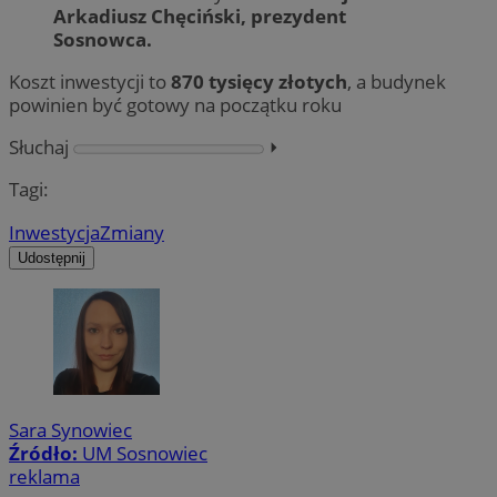
Arkadiusz Chęciński, prezydent
Sosnowca.
Koszt inwestycji to
870 tysięcy złotych
, a budynek
powinien być gotowy na początku roku
Słuchaj
⏵︎
Tagi:
Inwestycja
Zmiany
Udostępnij
Sara Synowiec
Źródło:
UM Sosnowiec
reklama