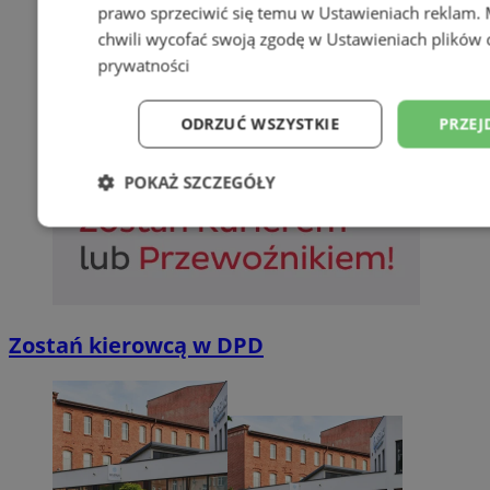
prawo sprzeciwić się temu w
Ustawieniach reklam
.
chwili wycofać swoją zgodę w
Ustawieniach plików 
prywatności
ODRZUĆ WSZYSTKIE
PRZEJ
POKAŻ SZCZEGÓŁY
Niezbędne
Wydajność
Targetowani
Niesklasyfikowane
Zostań kierowcą w DPD
Niezbędne
Wydajność
Targetowanie
Funkcjonalno