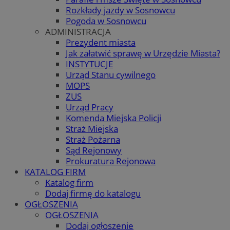
Rozkłady jazdy w Sosnowcu
Pogoda w Sosnowcu
ADMINISTRACJA
Prezydent miasta
Jak załatwić sprawę w Urzędzie Miasta?
INSTYTUCJE
Urząd Stanu cywilnego
MOPS
ZUS
Urząd Pracy
Komenda Miejska Policji
Straż Miejska
Straż Pożarna
Sąd Rejonowy
Prokuratura Rejonowa
KATALOG FIRM
Katalog firm
Dodaj firmę do katalogu
OGŁOSZENIA
OGŁOSZENIA
Dodaj ogłoszenie