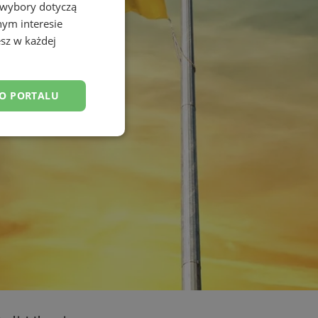
 wybory dotyczą
nym interesie
sz w każdej
DO PORTALU
esklasyfikowane
ane
owanie użytkownika i
j.