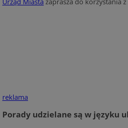
Urząd Miasta
zaprasza do korzystania z
SessID
QeSessID
MvSessID
euds
VISITOR_PRIVACY_
CookieScriptConse
reklama
__cf_bm
Porady udzielane są w języku
__cf_bm