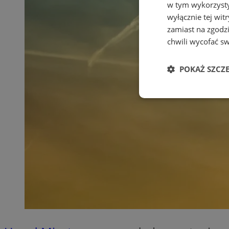
w tym wykorzysty
wyłącznie tej wi
zamiast na zgodz
chwili wycofać s
POKAŻ SZCZ
Niezbędne
Ni
Niezbędne pliki cook
zarządzanie kontem. 
Nazwa