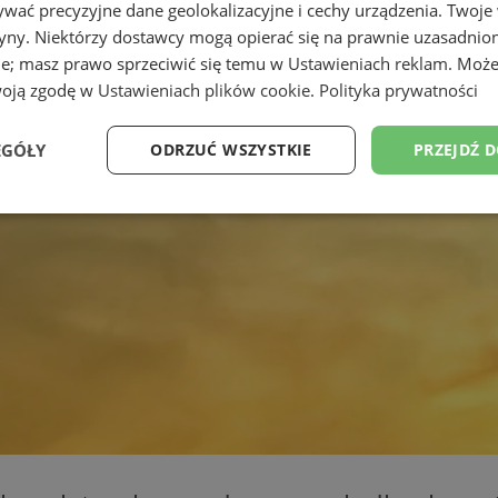
wać precyzyjne dane geolokalizacyjne i cechy urządzenia. Twoje
tryny. Niektórzy dostawcy mogą opierać się na prawnie uzasadnio
ie; masz prawo sprzeciwić się temu w
Ustawieniach reklam
. Może
woją zgodę w
Ustawieniach plików cookie
.
Polityka prywatności
EGÓŁY
ODRZUĆ WSZYSTKIE
PRZEJDŹ 
Wydajność
Targetowanie
Funkcjonalność
Ni
ezbędne
Wydajność
Targetowanie
Funkcjonalność
Niesklasyfikow
ie umożliwiają korzystanie z podstawowych funkcji strony internetowej, takich jak log
Bez niezbędnych plików cookie nie można prawidłowo korzystać ze strony internetowe
Provider
/
Okres
Opis
Domena
przechowywania