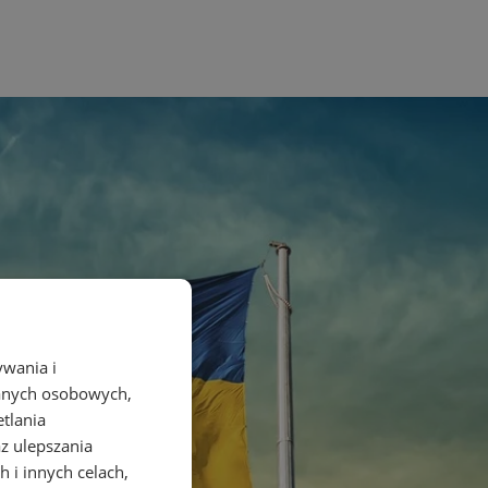
ywania i
danych osobowych,
etlania
az ulepszania
 i innych celach,