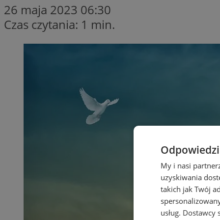
26 maja 2023 06:30
Czas czytania: 1 min.
Odpowiedzia
My i nasi partne
uzyskiwania dost
takich jak Twój a
spersonalizowanyc
usług.
Dostawcy s