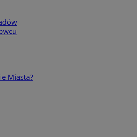
adów
nowcu
ie Miasta?