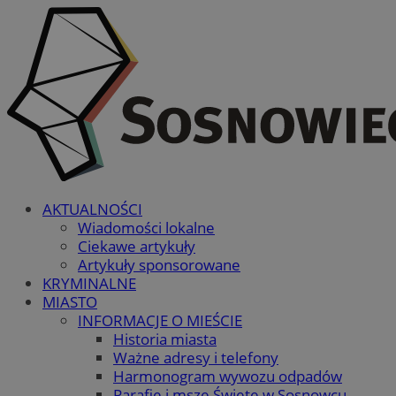
AKTUALNOŚCI
Wiadomości lokalne
Ciekawe artykuły
Artykuły sponsorowane
KRYMINALNE
MIASTO
INFORMACJE O MIEŚCIE
Historia miasta
Ważne adresy i telefony
Harmonogram wywozu odpadów
Parafie i msze Święte w Sosnowcu