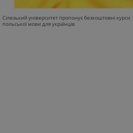
Сілезький університет пропонує безкоштовні курси
польської мови для українців