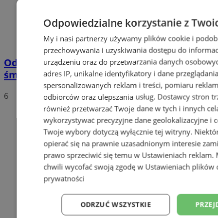
Odpowiedzialne korzystanie z Twoi
My i nasi partnerzy używamy plików cookie i podob
przechowywania i uzyskiwania dostępu do informac
Od 1 stycznia 2020 nowe stawki za wywóz
urządzeniu oraz do przetwarzania danych osobowych
śmieci
adres IP, unikalne identyfikatory i dane przeglądani
spersonalizowanych reklam i treści, pomiaru reklam i
6
odbiorców oraz ulepszania usług.
Dostawcy stron tr
również przetwarzać Twoje dane w tych i innych cel
wykorzystywać precyzyjne dane geolokalizacyjne i c
Twoje wybory dotyczą wyłącznie tej witryny. Niekt
opierać się na prawnie uzasadnionym interesie zami
prawo sprzeciwić się temu w
Ustawieniach reklam
.
chwili wycofać swoją zgodę w
Ustawieniach plików 
prywatności
ODRZUĆ WSZYSTKIE
PRZEJ