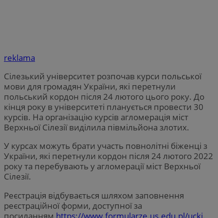
reklama
Сілезький університет розпочав курси польської
мови для громадян України, які перетнули
польський кордон після 24 лютого цього року. До
кінця року в університеті планується провести 30
курсів. На організацію курсів агломерація міст
Верхньої Сілезії виділила півмільйона злотих.
У курсах можуть брати участь повнолітні біженці з
України, які перетнули кордон після 24 лютого 2022
року та перебувають у агломерації міст Верхньої
Сілезії.
Реєстрація відбувається шляхом заповнення
реєстраційної форми, доступної за
посиланням
https://www.formularze.us.edu.pl/uckj
.