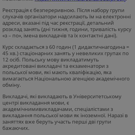
Реєстрація є безпереривною. Після набору групи
слухачів організатори надсилають їм на електронні
адреси, вказані під час реєстрації, детальний
розклад занять (дні тижня, години, тривалість курсу
«з – по», імена викладачів та їх контактні дані).
Курс складається з 60 годин (1 дидактичнагодина =
45 хв.) стаціонарних занять у невеликих групах по
12 осіб. Польську мову викладатимуть
акредитовані викладачі та екзаменатори з
польської мови, які мають кваліфікацію, яка
вимагається Національною агенцією академічного
обміну.
Викладачі, які викладають в Університетському
центрі викладання мови, є
академічнимивикладачами, спеціалістами з
викладання польської мови як іноземної. Наразі в
заняттях вже беруть участь перші дві групи
бажаючих.