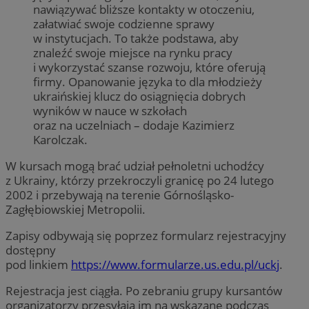
nawiązywać bliższe kontakty w otoczeniu,
załatwiać swoje codzienne sprawy
w instytucjach. To także podstawa, aby
znaleźć swoje miejsce na rynku pracy
i wykorzystać szanse rozwoju, które oferują
firmy. Opanowanie języka to dla młodzieży
ukraińskiej klucz do osiągnięcia dobrych
wyników w nauce w szkołach
oraz na uczelniach – dodaje Kazimierz
Karolczak.
W kursach mogą brać udział pełnoletni uchodźcy
z Ukrainy, którzy przekroczyli granicę po 24 lutego
2002 i przebywają na terenie Górnośląsko-
Zagłębiowskiej Metropolii.
Zapisy odbywają się poprzez formularz rejestracyjny
dostępny
pod linkiem
https://www.formularze.us.edu.pl/uckj
.
Rejestracja jest ciągła. Po zebraniu grupy kursantów
organizatorzy przesyłają im na wskazane podczas