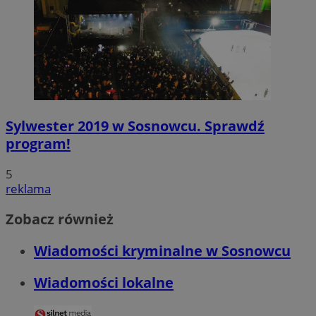
QeSessID
sosnowiecki.pl
1 rok
MvSessID
sosnowiecki.pl
1 rok
euds
.rfihub.com
Sesja
Sylwester 2019 w Sosnowcu. Sprawdź
program!
5
reklama
Zobacz również
VISITOR_PRIVACY_METADATA
5 miesięcy 4
YouTube
Googl
tygodnie
.youtube.com
Wiadomości kryminalne w Sosnowcu
Wiadomości lokalne