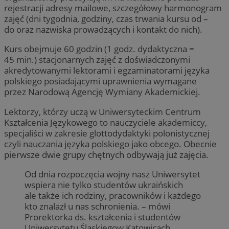
rejestracji adresy mailowe, szczegółowy harmonogram
zajęć (dni tygodnia, godziny, czas trwania kursu od –
do oraz nazwiska prowadzących i kontakt do nich).
Kurs obejmuje 60 godzin (1 godz. dydaktyczna =
45 min.) stacjonarnych zajęć z doświadczonymi
akredytowanymi lektorami i egzaminatorami języka
polskiego posiadającymi uprawnienia wymagane
przez Narodową Agencję Wymiany Akademickiej.
Lektorzy, którzy uczą w Uniwersyteckim Centrum
Kształcenia Językowego to nauczyciele akademiccy,
specjaliści w zakresie glottodydaktyki polonistycznej
czyli nauczania języka polskiego jako obcego. Obecnie
pierwsze dwie grupy chętnych odbywają już zajęcia.
Od dnia rozpoczęcia wojny nasz Uniwersytet
wspiera nie tylko studentów ukraińskich
ale także ich rodziny, pracowników i każdego
kto znalazł u nas schronienia. – mówi
Prorektorka ds. kształcenia i studentów
Uniwersytetu Śląskiegow Katowicach,