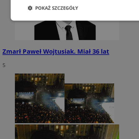
POKAŻ SZCZEGÓŁY
Niezbędne
Wydajność
Targetowani
Niesklasyfikowane
Zmarł Paweł Wojtusiak. Miał 36 lat
5
Niezbędne
Wydajność
Targetowanie
Funkcjonalno
Niezbędne pliki cookie umożliwiają korzystanie z podstawowych fun
takich jak logowanie użytkownika i zarządzanie kontem. Bez niezb
można prawidłowo korzystać ze strony internetowej.
Provider
/
Okres
Nazwa
Domena
przechowywan
SessID
sosnowiecki.pl
1 rok