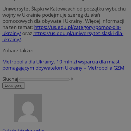
Uniwersytet Śląski w Katowicach od początku wybuchu
wojny w Ukrainie podejmuje szereg działań
pomocowych dla obywateli Ukrainy. Więcej informacji
na ten temat:
https://us.edu.pl/category/pomoc-dla-
ukrainy/
oraz
https://us.edu.pl/uniwersytet-slaski-dla-
ukrainy/
.
Zobacz także:
Metropolia dla Ukrainy. 10 mln zł wsparcia dla miast
pomagającym obywatelom Ukrainy – Metropolia GZM
Słuchaj
⏵︎
Udostępnij