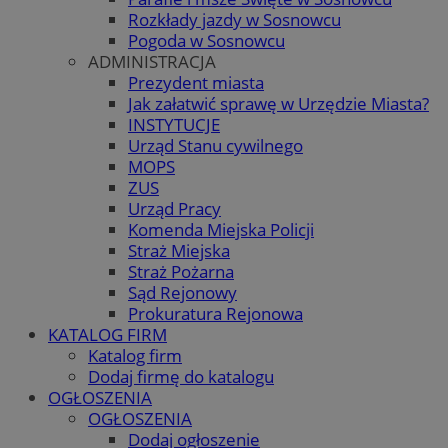
Rozkłady jazdy w Sosnowcu
Pogoda w Sosnowcu
ADMINISTRACJA
Prezydent miasta
Jak załatwić sprawę w Urzędzie Miasta?
INSTYTUCJE
Urząd Stanu cywilnego
MOPS
ZUS
Urząd Pracy
Komenda Miejska Policji
Straż Miejska
Straż Pożarna
Sąd Rejonowy
Prokuratura Rejonowa
KATALOG FIRM
Katalog firm
Dodaj firmę do katalogu
OGŁOSZENIA
OGŁOSZENIA
Dodaj ogłoszenie