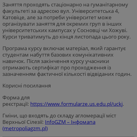
Заняття проходять стаціонарно на гуманітарному
факультеті за адресою вул. Університетська 4,
Катовіце, але за потреби університет може
організувати заняття для окремих груп в інших
університетських кампусах у Сосновці чи Хожуві.
Курси триватимуть до кінця листопада цього року.
Програма курсу включає матеріал, який гарантує
студентам набуття базових комунікативних
навичок. Після закінчення курсу учасники
отримають сертифікат про проходження із
зазначенням фактичної кількості відвіданих годин.
Корисні посилання
Форма для
реєстрації:
https://www.formularze.us.edu.pl/uckj
.
Гміни, що входять до складу агломерації міст
Верхньої Сілезії:
InfoGZM – Інфомапа
(metropoliagzm.pl)