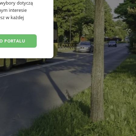
 wybory dotyczą
nym interesie
sz w każdej
DO PORTALU
esklasyfikowane
ane
owanie użytkownika i
j.