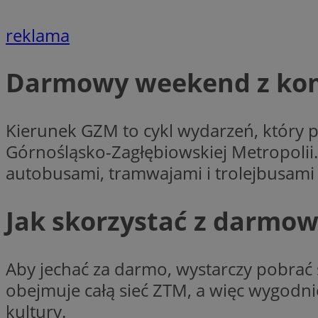
reklama
Nazwa
Darmowy weekend z kom
Provider
Nazwa
Nazwa
__Secure-YNID
Domena
Nazwa
openstat_higd0hq
OAID
_cfuvid
.vimeo.c
_fbp
Kierunek GZM to cykl wydarzeń, który 
ustat_86zhzqab74l
Górnośląsko-Zagłębiowskiej Metropolii. Z
openstat_gid
YSC
autobusami, tramwajami i trolejbusami 
ustat_fdd84hfvmX
_clck
ustat_0737X2Xdr554
VISITOR_INFO1_LIV
Jak skorzystać z darmo
ADK_EX_11
_clsk
openstat_rufhx0sv
openstat_ex0rxiq
rud
Aby jechać za darmo, wystarczy pobrać 
ustat_qcbmX95Xf0
_clsk
obejmuje całą sieć ZTM, a więc wygodni
ANON_ID
kultury.