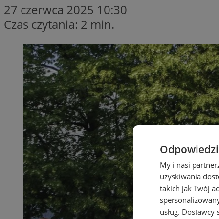
27 czerwca 2025 10:30
Czas czytania: 2 min.
Odpowiedzia
My i nasi partne
uzyskiwania dost
takich jak Twój a
spersonalizowanyc
usług.
Dostawcy s