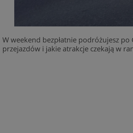
SessID
QeSessID
MvSessID
euds
W weekend bezpłatnie podróżujesz po G
przejazdów i jakie atrakcje czekają w r
VISITOR_PRIVACY_
CookieScriptConse
__cf_bm
__cf_bm