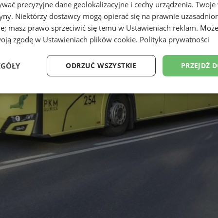
wać precyzyjne dane geolokalizacyjne i cechy urządzenia. Twoje
tryny. Niektórzy dostawcy mogą opierać się na prawnie uzasadnio
ie; masz prawo sprzeciwić się temu w
Ustawieniach reklam
. Może
woją zgodę w
Ustawieniach plików cookie
.
Polityka prywatności
EGÓŁY
ODRZUĆ WSZYSTKIE
PRZEJDŹ 
Wydajność
Targetowanie
Funkcjonalność
Ni
ezbędne
Wydajność
Targetowanie
Funkcjonalność
Niesklasyfikow
ie umożliwiają korzystanie z podstawowych funkcji strony internetowej, takich jak log
Bez niezbędnych plików cookie nie można prawidłowo korzystać ze strony internetowe
Provider
/
Okres
Opis
Domena
przechowywania