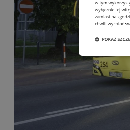
w tym wykorzysty
wyłącznie tej wi
zamiast na zgodz
chwili wycofać s
POKAŻ SZCZ
Niezbędne
Ni
Niezbędne pliki cook
zarządzanie kontem. 
Nazwa