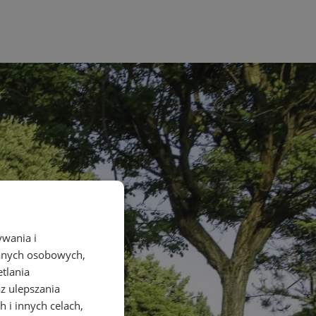
ywania i
danych osobowych,
etlania
az ulepszania
 i innych celach,