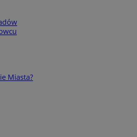
adów
nowcu
ie Miasta?