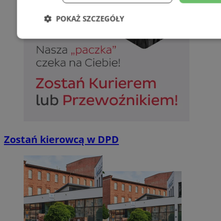
POKAŻ SZCZEGÓŁY
Niezbędne
Wydajność
Targetowani
Niesklasyfikowane
Zostań kierowcą w DPD
Niezbędne
Wydajność
Targetowanie
Funkcjonalno
Niezbędne pliki cookie umożliwiają korzystanie z podstawowych fun
takich jak logowanie użytkownika i zarządzanie kontem. Bez niezb
można prawidłowo korzystać ze strony internetowej.
Provider
/
Okres
Nazwa
Domena
przechowywan
SessID
sosnowiecki.pl
1 rok