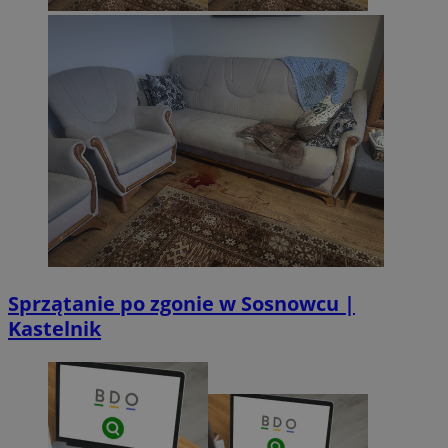
CookieScriptConsent
4 tygodnie 2 d
CookieScript
sosnowiecki.pl
Sprzątanie po zgonie w Sosnowcu |
Kastelnik