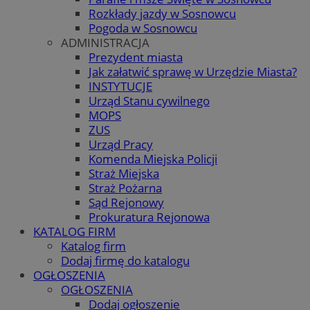
Rozkłady jazdy w Sosnowcu
Pogoda w Sosnowcu
ADMINISTRACJA
Prezydent miasta
Jak załatwić sprawę w Urzędzie Miasta?
INSTYTUCJE
Urząd Stanu cywilnego
MOPS
ZUS
Urząd Pracy
Komenda Miejska Policji
Straż Miejska
Straż Pożarna
Sąd Rejonowy
Prokuratura Rejonowa
KATALOG FIRM
Katalog firm
Dodaj firmę do katalogu
OGŁOSZENIA
OGŁOSZENIA
Dodaj ogłoszenie