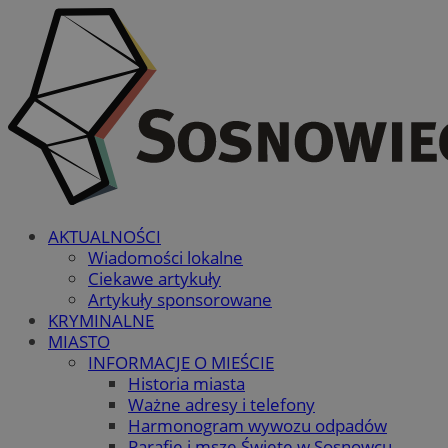
AKTUALNOŚCI
Wiadomości lokalne
Ciekawe artykuły
Artykuły sponsorowane
KRYMINALNE
MIASTO
INFORMACJE O MIEŚCIE
Historia miasta
Ważne adresy i telefony
Harmonogram wywozu odpadów
Parafie i msze Święte w Sosnowcu