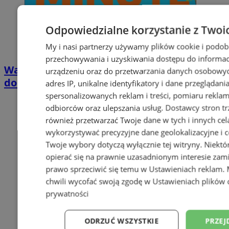
Odpowiedzialne korzystanie z Twoi
My i nasi partnerzy używamy plików cookie i podob
przechowywania i uzyskiwania dostępu do informac
Wakacyjny wypoczynek nad Bałtykiem w
urządzeniu oraz do przetwarzania danych osobowych
domkach Szmaragdowe Morze
adres IP, unikalne identyfikatory i dane przeglądani
spersonalizowanych reklam i treści, pomiaru reklam i
odbiorców oraz ulepszania usług.
Dostawcy stron tr
również przetwarzać Twoje dane w tych i innych cel
wykorzystywać precyzyjne dane geolokalizacyjne i c
Twoje wybory dotyczą wyłącznie tej witryny. Niekt
opierać się na prawnie uzasadnionym interesie zami
prawo sprzeciwić się temu w
Ustawieniach reklam
.
chwili wycofać swoją zgodę w
Ustawieniach plików 
prywatności
ODRZUĆ WSZYSTKIE
PRZEJ