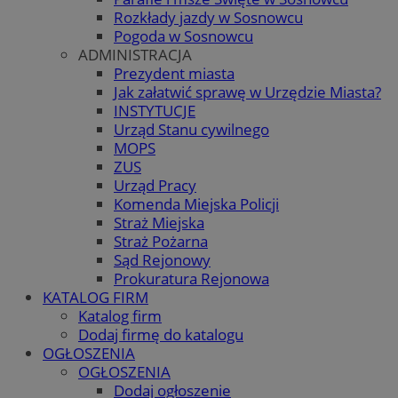
Rozkłady jazdy w Sosnowcu
Pogoda w Sosnowcu
ADMINISTRACJA
Prezydent miasta
Jak załatwić sprawę w Urzędzie Miasta?
INSTYTUCJE
Urząd Stanu cywilnego
MOPS
ZUS
Urząd Pracy
Komenda Miejska Policji
Straż Miejska
Straż Pożarna
Sąd Rejonowy
Prokuratura Rejonowa
KATALOG FIRM
Katalog firm
Dodaj firmę do katalogu
OGŁOSZENIA
OGŁOSZENIA
Dodaj ogłoszenie