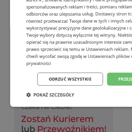
spersonalizowanych reklam i treści, pomiaru reklam i
odbiorców oraz ulepszania usług.
Dostawcy stron tr
również przetwarzać Twoje dane w tych i innych cel
wykorzystywać precyzyjne dane geolokalizacyjne i c
Twoje wybory dotyczą wyłącznie tej witryny. Niekt
opierać się na prawnie uzasadnionym interesie zami
prawo sprzeciwić się temu w
Ustawieniach reklam
.
chwili wycofać swoją zgodę w
Ustawieniach plików 
prywatności
ODRZUĆ WSZYSTKIE
PRZEJ
POKAŻ SZCZEGÓŁY
Niezbędne
Wydajność
Targetowani
Niesklasyfikowane