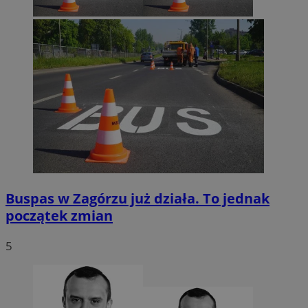
Buspas w Zagórzu już działa. To jednak
początek zmian
5