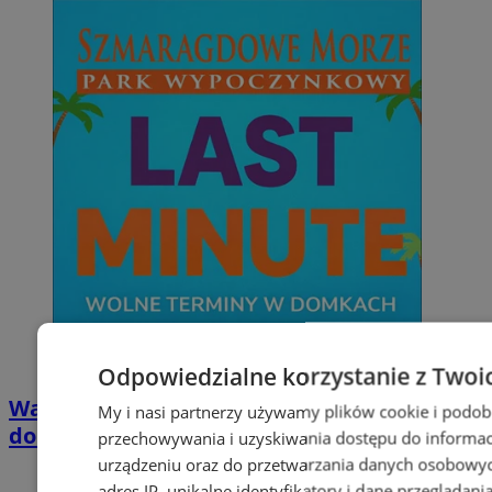
Odpowiedzialne korzystanie z Twoi
Wakacyjny wypoczynek nad Bałtykiem w
My i nasi partnerzy używamy plików cookie i podob
domkach Szmaragdowe Morze
przechowywania i uzyskiwania dostępu do informac
urządzeniu oraz do przetwarzania danych osobowych
adres IP, unikalne identyfikatory i dane przeglądani