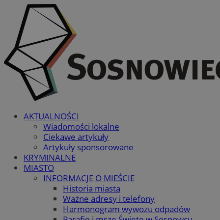
AKTUALNOŚCI
Wiadomości lokalne
Ciekawe artykuły
Artykuły sponsorowane
KRYMINALNE
MIASTO
INFORMACJE O MIEŚCIE
Historia miasta
Ważne adresy i telefony
Harmonogram wywozu odpadów
Parafie i msze Święte w Sosnowcu