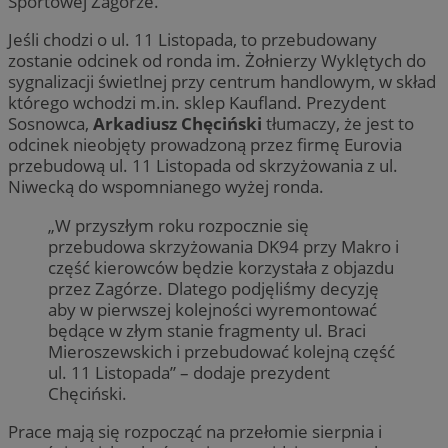
Sportowej Zagórze.
Jeśli chodzi o ul. 11 Listopada, to przebudowany
zostanie odcinek od ronda im. Żołnierzy Wyklętych do
sygnalizacji świetlnej przy centrum handlowym, w skład
którego wchodzi m.in. sklep Kaufland. Prezydent
Sosnowca,
Arkadiusz Chęciński
tłumaczy, że jest to
odcinek nieobjęty prowadzoną przez firmę Eurovia
przebudową ul. 11 Listopada od skrzyżowania z ul.
Niwecką do wspomnianego wyżej ronda.
„W przyszłym roku rozpocznie się
przebudowa skrzyżowania DK94 przy Makro i
część kierowców będzie korzystała z objazdu
przez Zagórze. Dlatego podjęliśmy decyzję
aby w pierwszej kolejności wyremontować
będące w złym stanie fragmenty ul. Braci
Mieroszewskich i przebudować kolejną część
ul. 11 Listopada” – dodaje prezydent
Chęciński.
Prace mają się rozpocząć na przełomie sierpnia i