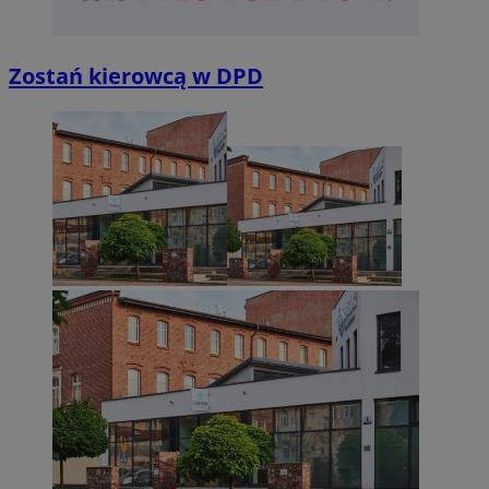
Zostań kierowcą w DPD
Niezbędne
Wydajność
Targetowanie
Funkcjonalno
Niezbędne pliki cookie umożliwiają korzystanie z podstawowych fun
takich jak logowanie użytkownika i zarządzanie kontem. Bez niezb
można prawidłowo korzystać ze strony internetowej.
Provider
/
Okres
Nazwa
Domena
przechowywan
SessID
sosnowiecki.pl
1 rok
QeSessID
sosnowiecki.pl
1 rok
MvSessID
sosnowiecki.pl
1 rok