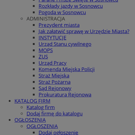
Rozkłady jazdy w Sosnowcu
Pogoda w Sosnowcu
ADMINISTRACJA
Prezydent miasta
Jak załatwić sprawę w Urzędzie Miasta?
INSTYTUCJE
Urząd Stanu cywilnego
MOPS
ZUS
Urząd Pracy
Komenda Miejska Policji
Straż Miejska
Straż Pożarna
Sąd Rejonowy
Prokuratura Rejonowa
KATALOG FIRM
Katalog firm
Dodaj firmę do katalogu
OGŁOSZENIA
OGŁOSZENIA
Dodaj ogłoszenie