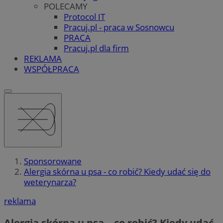
POLECAMY
Protocol IT
Pracuj.pl - praca w Sosnowcu
PRACA
Pracuj.pl dla firm
REKLAMA
WSPÓŁPRACA
Sponsorowane
Alergia skórna u psa - co robić? Kiedy udać się do
weterynarza?
reklama
Alergia skórna u psa – co robić? Kiedy udać