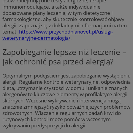
psów. Obejmują one testy alergiczne, terapie
immunomodulujące, a także indywidualnie
dopasowane plany leczenia, w tym dietetyczne i
farmakologiczne, aby skutecznie kontrolować objawy
alergii. Zapoznaj się z dokładnymi informacjami na ten
temat:
https://www.przychodnianovet.pl/uslugi-
weterynaryjne-dermatologia/
.
Zapobieganie lepsze niż leczenie –
jak ochronić psa przed alergią?
Optymalnym podejściem jest zapobieganie wystąpieniu
alergii. Regularne kontrole weterynaryjne, odpowiednia
dieta, utrzymanie czystości w domu i unikanie znanych
alergenów to kluczowe elementy w profilaktyce alergii
skórnych. Wczesne wykrywanie i interwencja mogą
znacznie zmniejszyć ryzyko poważniejszych problemów
zdrowotnych. Włączenie regularnych badań krwi do
rutynowych kontroli może pomóc w wczesnym
wykrywaniu predyspozycji do alergii.