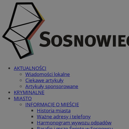
AKTUALNOŚCI
Wiadomości lokalne
Ciekawe artykuły
Artykuły sponsorowane
KRYMINALNE
MIASTO
INFORMACJE O MIEŚCIE
Historia miasta
Ważne adresy i telefony
Harmonogram wywozu odpadów
Parafie i msze Święte w Sosnowcu