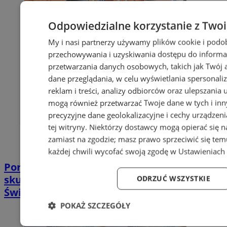
Odpowiedzialne korzystanie z Two
My i nasi partnerzy używamy plików cookie i podo
przechowywania i uzyskiwania dostępu do informa
przetwarzania danych osobowych, takich jak Twój ad
dane przeglądania, w celu wyświetlania spersonali
reklam i treści, analizy odbiorców oraz ulepszania 
mogą również przetwarzać Twoje dane w tych i in
precyzyjne dane geolokalizacyjne i cechy urządzen
tej witryny. Niektórzy dostawcy mogą opierać się 
zamiast na zgodzie; masz prawo sprzeciwić się te
każdej chwili wycofać swoją zgodę w
Ustawieniach 
Poradnia leczenia ran przewlekłych -
skuteczna terapia trudno gojących się ran |
ODRZUĆ WSZYSTKIE
Świętochłowice
POKAŻ SZCZEGÓŁY