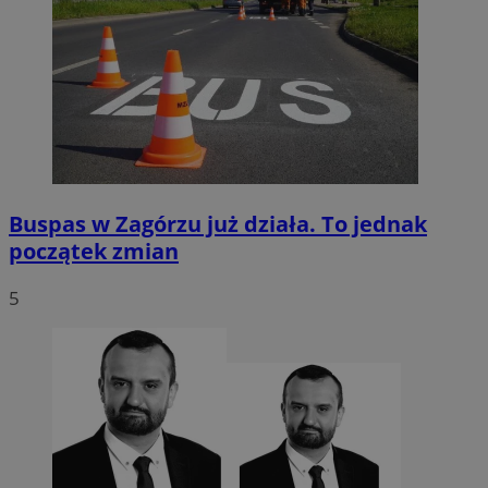
Buspas w Zagórzu już działa. To jednak
początek zmian
5