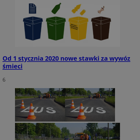
Od 1 stycznia 2020 nowe stawki za wywóz
śmieci
6