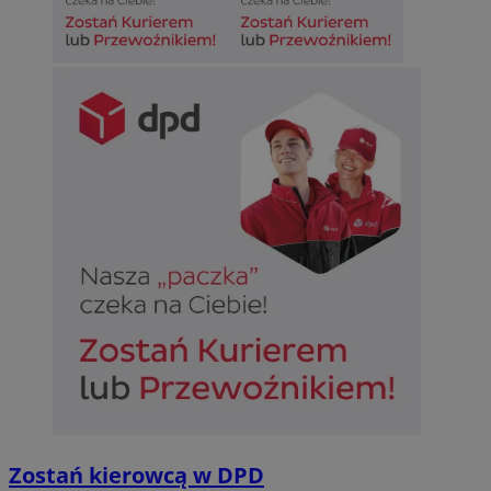
Niezbędne
Wydajność
Targetowanie
Funkcjonalno
Niezbędne pliki cookie umożliwiają korzystanie z podstawowych fun
takich jak logowanie użytkownika i zarządzanie kontem. Bez niezb
można prawidłowo korzystać ze strony internetowej.
Provider
/
Okres
Nazwa
Domena
przechowywan
SessID
sosnowiecki.pl
1 rok
QeSessID
sosnowiecki.pl
1 rok
MvSessID
sosnowiecki.pl
1 rok
euds
.rfihub.com
Sesja
Zostań kierowcą w DPD