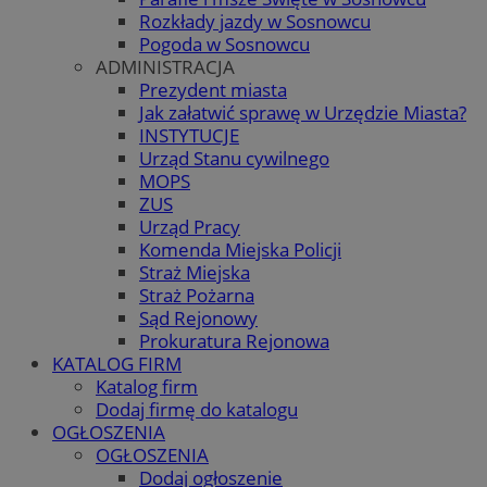
Rozkłady jazdy w Sosnowcu
Pogoda w Sosnowcu
ADMINISTRACJA
Prezydent miasta
Jak załatwić sprawę w Urzędzie Miasta?
INSTYTUCJE
Urząd Stanu cywilnego
MOPS
ZUS
Urząd Pracy
Komenda Miejska Policji
Straż Miejska
Straż Pożarna
Sąd Rejonowy
Prokuratura Rejonowa
KATALOG FIRM
Katalog firm
Dodaj firmę do katalogu
OGŁOSZENIA
OGŁOSZENIA
Dodaj ogłoszenie