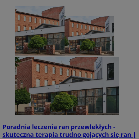
VISITOR_PRIVACY_METADATA
5 miesięcy 4
YouTube
Googl
tygodnie
.youtube.com
Poradnia leczenia ran przewlekłych -
skuteczna terapia trudno gojących się ran |