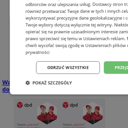
odbiorców oraz ulepszania usług.
Dostawcy stron tr
również przetwarzać Twoje dane w tych i innych cel
wykorzystywać precyzyjne dane geolokalizacyjne i c
Twoje wybory dotyczą wyłącznie tej witryny. Niekt
opierać się na prawnie uzasadnionym interesie zami
prawo sprzeciwić się temu w
Ustawieniach reklam
.
chwili wycofać swoją zgodę w
Ustawieniach plików 
prywatności
ODRZUĆ WSZYSTKIE
PRZEJ
Wakacyjny wypoczynek nad Bałtykiem w
POKAŻ SZCZEGÓŁY
domkach Szmaragdowe Morze
Niezbędne
Wydajność
Targetowani
Niesklasyfikowane