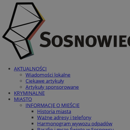
AKTUALNOŚCI
Wiadomości lokalne
Ciekawe artykuły
Artykuły sponsorowane
KRYMINALNE
MIASTO
INFORMACJE O MIEŚCIE
Historia miasta
Ważne adresy i telefony
Harmonogram wywozu odpadów
Parafie i msze Święte w Sosnowcu