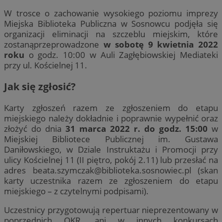
W trosce o zachowanie wysokiego poziomu imprezy
Miejska Biblioteka Publiczna w Sosnowcu podjęła się
organizacji eliminacji na szczeblu miejskim, które
zostanąprzeprowadzone
w sobotę 9 kwietnia 2022
roku
o godz. 10:00 w Auli Zagłębiowskiej Mediateki
przy ul. Kościelnej 11.
Jak się zgłosić?
Karty zgłoszeń razem ze zgłoszeniem do etapu
miejskiego należy dokładnie i poprawnie wypełnić oraz
złożyć do dnia
31 marca 2022 r. do godz. 15:00
w
Miejskiej Bibliotece Publicznej im. Gustawa
Daniłowskiego, w Dziale Instruktażu i Promocji przy
ulicy Kościelnej 11 (II piętro, pokój 2.11) lub przesłać na
adres
beata.szymczak@biblioteka.sosnowiec.pl
(skan
karty uczestnika razem ze zgłoszeniem do etapu
miejskiego – z czytelnymi podpisami).
Uczestnicy przygotowują repertuar nieprezentowany w
poprzednich OKR, ani w innych konkursach