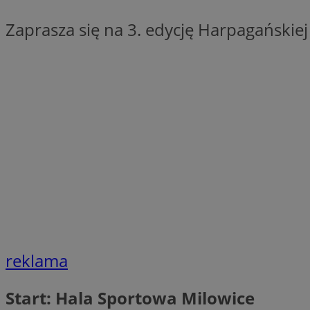
SessID
Zaprasza się na 3. edycję Harpagańskie
QeSessID
MvSessID
euds
VISITOR_PRIVACY_
CookieScriptConse
reklama
__cf_bm
Start: Hala Sportowa Milowice
__cf_bm