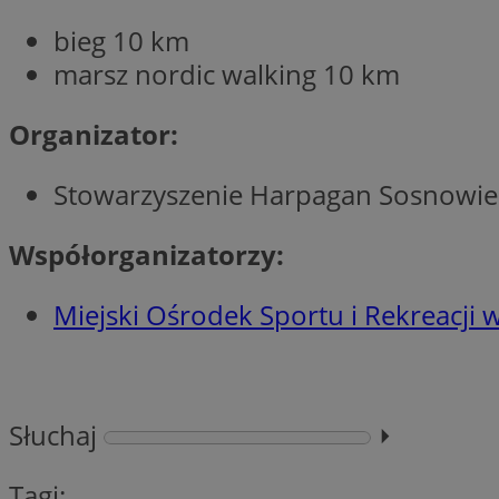
bieg 10 km
marsz nordic walking 10 km
Nazwa
Organizator:
Provider
Nazwa
Nazwa
__Secure-YNID
Domena
Nazwa
openstat_higd0hq
OAID
_cfuvid
.vimeo.c
Stowarzyszenie Harpagan Sosnowie
_fbp
ustat_86zhzqab74l
openstat_gid
Współorganizatorzy:
YSC
ustat_fdd84hfvmX
_clck
ustat_0737X2Xdr554
Miejski Ośrodek Sportu i Rekreacji
VISITOR_INFO1_LIV
ADK_EX_11
_clsk
openstat_rufhx0sv
openstat_ex0rxiq
rud
Słuchaj
⏵︎
ustat_qcbmX95Xf0
_clsk
ANON_ID
Tagi: