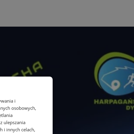
ywania i
danych osobowych,
etlania
az ulepszania
 i innych celach,