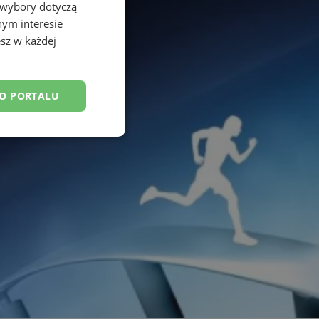
 wybory dotyczą
nym interesie
sz w każdej
DO PORTALU
esklasyfikowane
ane
owanie użytkownika i
j.