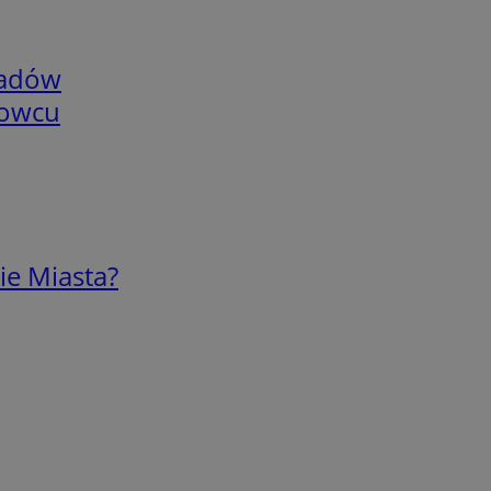
adów
nowcu
ie Miasta?