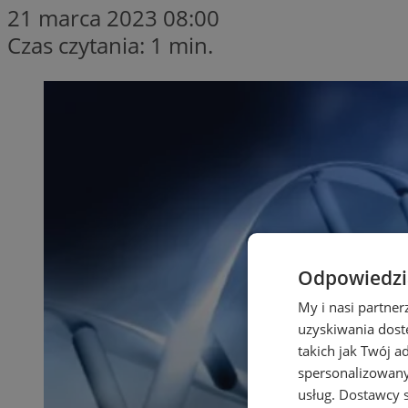
21 marca 2023 08:00
Czas czytania: 1 min.
Odpowiedzia
My i nasi partne
uzyskiwania dost
takich jak Twój a
spersonalizowanyc
usług.
Dostawcy s