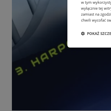
w tym wykorzysty
wyłącznie tej wi
zamiast na zgodz
chwili wycofać s
POKAŻ SZCZ
Niezbędne
Ni
Niezbędne pliki cook
zarządzanie kontem. 
Nazwa