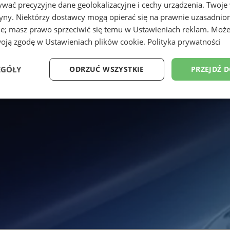
wać precyzyjne dane geolokalizacyjne i cechy urządzenia. Twoje
tryny. Niektórzy dostawcy mogą opierać się na prawnie uzasadnio
ie; masz prawo sprzeciwić się temu w
Ustawieniach reklam
. Może
woją zgodę w
Ustawieniach plików cookie
.
Polityka prywatności
EGÓŁY
ODRZUĆ WSZYSTKIE
PRZEJDŹ 
Wydajność
Targetowanie
Funkcjonalność
Ni
ezbędne
Wydajność
Targetowanie
Funkcjonalność
Niesklasyfikow
ie umożliwiają korzystanie z podstawowych funkcji strony internetowej, takich jak log
Bez niezbędnych plików cookie nie można prawidłowo korzystać ze strony internetowe
Provider
/
Okres
Opis
Domena
przechowywania