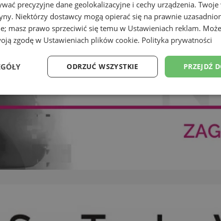
wać precyzyjne dane geolokalizacyjne i cechy urządzenia. Twoje
tryny. Niektórzy dostawcy mogą opierać się na prawnie uzasadnio
ie; masz prawo sprzeciwić się temu w
Ustawieniach reklam
. Może
woją zgodę w
Ustawieniach plików cookie
.
Polityka prywatności
EGÓŁY
ODRZUĆ WSZYSTKIE
PRZEJDŹ 
Wydajność
Targetowanie
Funkcjonalność
Ni
ezbędne
Wydajność
Targetowanie
Funkcjonalność
Niesklasyfikow
ie umożliwiają korzystanie z podstawowych funkcji strony internetowej, takich jak log
Bez niezbędnych plików cookie nie można prawidłowo korzystać ze strony internetowe
Provider
/
Okres
Opis
Domena
przechowywania