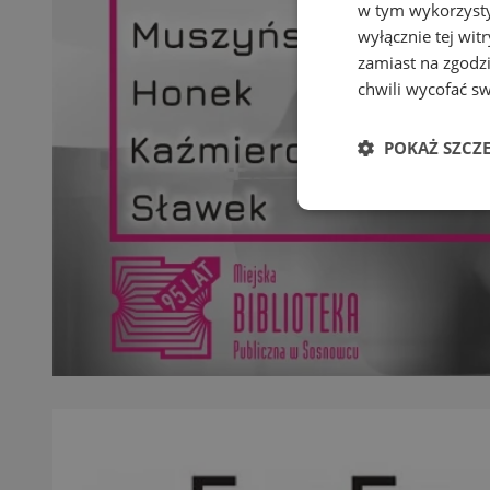
w tym wykorzysty
wyłącznie tej wi
zamiast na zgodz
chwili wycofać s
POKAŻ SZCZ
Niezbędne
Ni
Niezbędne pliki cook
zarządzanie kontem. 
Nazwa