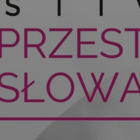
sosnowiecki.pl
1 rok
Ten plik cookie przechowuje identyfi
sosnowiecki.pl
1 rok
Ten plik cookie przechowuje identyfi
sosnowiecki.pl
1 rok
Ten plik cookie przechowuje identyfi
.rfihub.com
Sesja
Ten plik cookie jest używany do p
zgody użytkownika w odniesieniu d
Zazwyczaj rejestruje, czy użytkowni
usługi śledzenia lub reklamy.
METADATA
5 miesięcy 4
Ten plik cookie przechowuje inform
YouTube
tygodnie
użytkownika oraz jego preferencjac
.youtube.com
prywatności podczas korzystania z w
wybory dotyczące polityki prywatno
zgody, zapewniając ich przestrzega
wizytach. Dzięki temu użytkownik 
konfigurować swoich preferencji, c
zgodność z regulacjami ochrony da
nt
4 tygodnie 2 dni
Ten plik cookie jest używany przez 
CookieScript
Google Privacy Policy
Script.com do zapamiętywania prefe
sosnowiecki.pl
zgody użytkownika na pliki cookie. 
aby baner cookie Cookie-Script.com
29 minut 56
Ten plik cookie służy do rozróżniani
Cloudflare
sekund
to korzystne dla strony internetow
Inc.
umożliwia tworzenie ważnych rapo
.temu.com
korzystania z jej witryny internetow
29 minut 54
Ten plik cookie służy do rozróżniani
Cloudflare