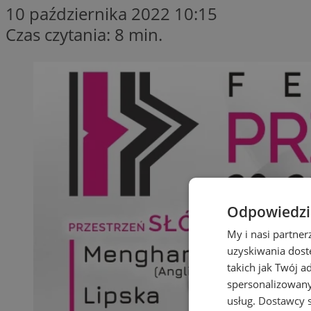
10 października 2022 10:15
Czas czytania: 8 min.
Odpowiedzia
My i nasi partne
uzyskiwania dost
takich jak Twój a
spersonalizowanyc
usług.
Dostawcy s