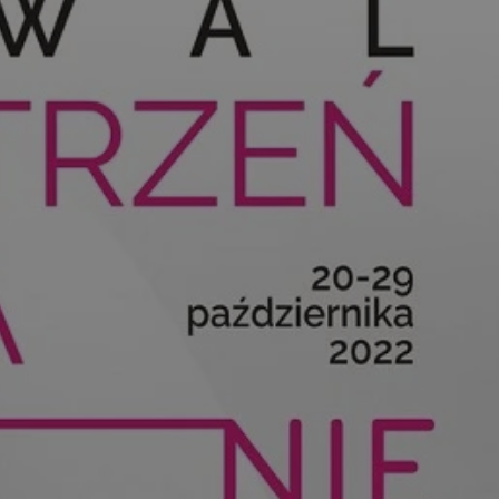
kator sesji.
kator sesji.
kator sesji.
rzechowywania
o usług śledzenia.
k zdecydował się na
acje o zgodzie
h dotyczących
itryny. Rejestruje
ści i ustawień
nie w kolejnych
nie musi ponownie
o zwiększa wygodę i
nych.
usługę Cookie-
rencji dotyczących
Jest to konieczne,
 działał poprawnie.
a ludzi i botów. Jest
ej, ponieważ
rtów na temat
ej.
a ludzi i botów. Jest