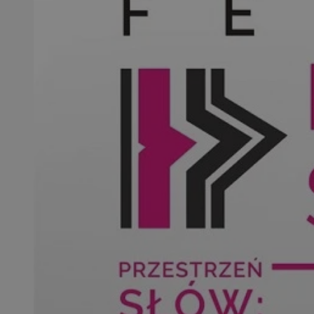
SessID
QeSessID
MvSessID
euds
VISITOR_PRIVACY_
CookieScriptConse
__cf_bm
__cf_bm