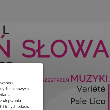
ywania i
danych osobowych,
etlania
az ulepszania
 i innych celach,