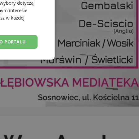
 wybory dotyczą
nym interesie
sz w każdej
DO PORTALU
esklasyfikowane
ane
owanie użytkownika i
j.