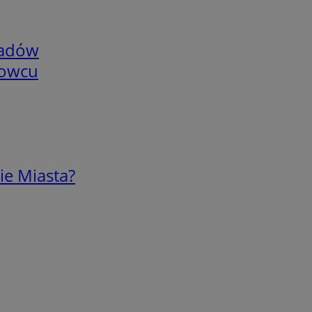
adów
nowcu
ie Miasta?