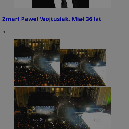
Zmarł Paweł Wojtusiak. Miał 36 lat
5