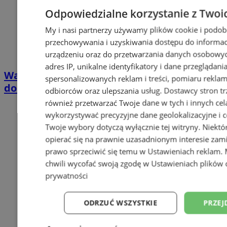
Odpowiedzialne korzystanie z Twoi
My i nasi partnerzy używamy plików cookie i podob
przechowywania i uzyskiwania dostępu do informac
urządzeniu oraz do przetwarzania danych osobowych
adres IP, unikalne identyfikatory i dane przeglądani
Wakacyjny wypoczynek nad Bałtykiem w
spersonalizowanych reklam i treści, pomiaru reklam i
domkach Szmaragdowe Morze
odbiorców oraz ulepszania usług.
Dostawcy stron tr
również przetwarzać Twoje dane w tych i innych cel
wykorzystywać precyzyjne dane geolokalizacyjne i c
Twoje wybory dotyczą wyłącznie tej witryny. Niekt
opierać się na prawnie uzasadnionym interesie zami
prawo sprzeciwić się temu w
Ustawieniach reklam
.
chwili wycofać swoją zgodę w
Ustawieniach plików 
prywatności
ODRZUĆ WSZYSTKIE
PRZEJ