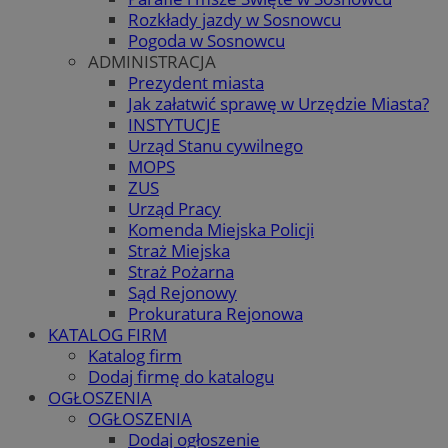
Rozkłady jazdy w Sosnowcu
Pogoda w Sosnowcu
ADMINISTRACJA
Prezydent miasta
Jak załatwić sprawę w Urzędzie Miasta?
INSTYTUCJE
Urząd Stanu cywilnego
MOPS
ZUS
Urząd Pracy
Komenda Miejska Policji
Straż Miejska
Straż Pożarna
Sąd Rejonowy
Prokuratura Rejonowa
KATALOG FIRM
Katalog firm
Dodaj firmę do katalogu
OGŁOSZENIA
OGŁOSZENIA
Dodaj ogłoszenie