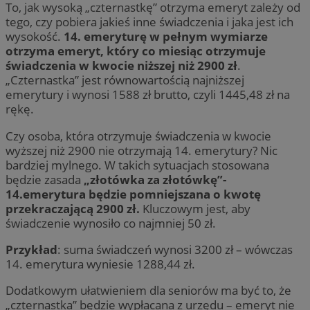
To, jak wysoką „czternastkę” otrzyma emeryt zależy od
tego, czy pobiera jakieś inne świadczenia i jaka jest ich
wysokość.
14. emeryturę w pełnym wymiarze
otrzyma emeryt, który co miesiąc otrzymuje
świadczenia w kwocie niższej niż 2900 zł
.
„Czternastka” jest równowartością najniższej
emerytury i wynosi 1588 zł brutto, czyli 1445,48 zł na
rękę.
Czy osoba, która otrzymuje świadczenia w kwocie
wyższej niż 2900 nie otrzymają 14. emerytury? Nic
bardziej mylnego. W takich sytuacjach stosowana
będzie zasada
„złotówka za złotówkę”-
14.emerytura będzie pomniejszana o kwotę
przekraczającą 2900 zł.
Kluczowym jest, aby
świadczenie wynosiło co najmniej 50 zł.
Przykład
: suma świadczeń wynosi 3200 zł – wówczas
14. emerytura wyniesie 1288,44 zł.
Dodatkowym ułatwieniem dla seniorów ma być to, że
„czternastka” będzie wypłacana z urzędu – emeryt nie