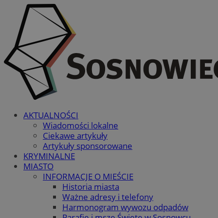
AKTUALNOŚCI
Wiadomości lokalne
Ciekawe artykuły
Artykuły sponsorowane
KRYMINALNE
MIASTO
INFORMACJE O MIEŚCIE
Historia miasta
Ważne adresy i telefony
Harmonogram wywozu odpadów
Parafie i msze Święte w Sosnowcu