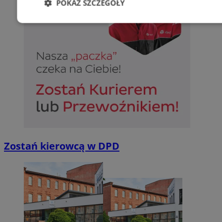
POKAŻ SZCZEGÓŁY
Niezbędne
Wydajność
Targetowani
Niesklasyfikowane
Niezbędne
Wydajność
Targetowanie
Funkcjonalno
Zostań kierowcą w DPD
Niezbędne pliki cookie umożliwiają korzystanie z podstawowych fun
takich jak logowanie użytkownika i zarządzanie kontem. Bez niezb
można prawidłowo korzystać ze strony internetowej.
Provider
/
Okres
Nazwa
Domena
przechowywan
SessID
sosnowiecki.pl
1 rok