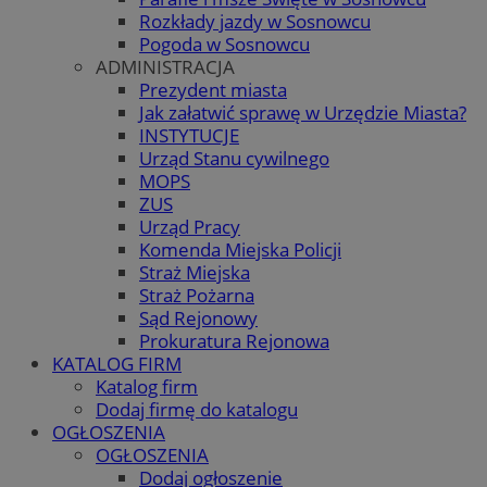
Rozkłady jazdy w Sosnowcu
Pogoda w Sosnowcu
ADMINISTRACJA
Prezydent miasta
Jak załatwić sprawę w Urzędzie Miasta?
INSTYTUCJE
Urząd Stanu cywilnego
MOPS
ZUS
Urząd Pracy
Komenda Miejska Policji
Straż Miejska
Straż Pożarna
Sąd Rejonowy
Prokuratura Rejonowa
KATALOG FIRM
Katalog firm
Dodaj firmę do katalogu
OGŁOSZENIA
OGŁOSZENIA
Dodaj ogłoszenie