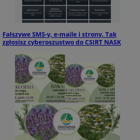
Fałszywe SMS-y, e-maile i strony. Tak
zgłosisz cyberoszustwo do CSIRT NASK