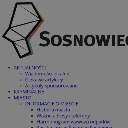
AKTUALNOŚCI
Wiadomości lokalne
Ciekawe artykuły
Artykuły sponsorowane
KRYMINALNE
MIASTO
INFORMACJE O MIEŚCIE
Historia miasta
Ważne adresy i telefony
Harmonogram wywozu odpadów
Parafie i msze Święte w Sosnowcu