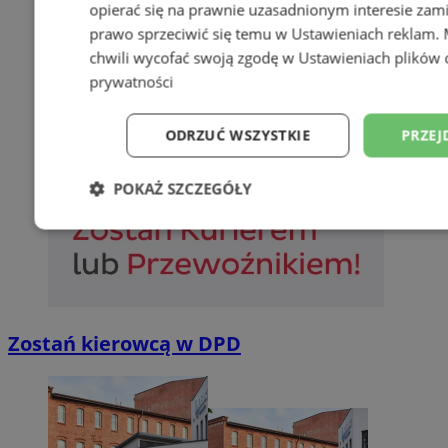
opierać się na prawnie uzasadnionym interesie zami
prawo sprzeciwić się temu w
Ustawieniach reklam
.
chwili wycofać swoją zgodę w
Ustawieniach plików 
prywatności
ODRZUĆ WSZYSTKIE
PRZEJ
POKAŻ SZCZEGÓŁY
Niezbędne
Wydajność
Targetowani
Niesklasyfikowane
Zostań kierowcą w DPD