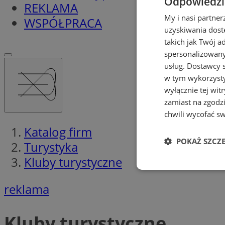
Odpowiedzia
REKLAMA
My i nasi partne
WSPÓŁPRACA
uzyskiwania dost
takich jak Twój a
spersonalizowanyc
usług.
Dostawcy s
w tym wykorzysty
wyłącznie tej wi
zamiast na zgodz
chwili wycofać s
Katalog firm
POKAŻ SZCZ
Turystyka
Kluby turystyczne
Niezbędne
reklama
Kluby turystyczne