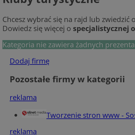
Ni
Chcesz wybrać się na rajd lub zwiedzić
Niezbędne pliki cook
Dowiedz się więcej o
specjalistycznej 
zarządzanie kontem. 
Nazwa
Kategoria nie zawiera żadnych prezentac
SessID
QeSessID
Dodaj firmę
MvSessID
euds
Pozostałe firmy w kategorii
reklama
VISITOR_PRIVACY_
Tworzenie stron www - S
reklama
CookieScriptConse