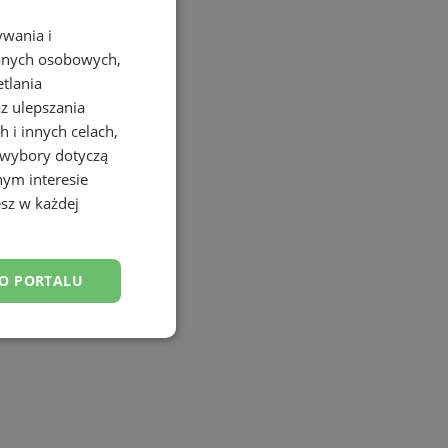
ywania i
danych osobowych,
etlania
az ulepszania
 i innych celach,
 wybory dotyczą
nym interesie
sz w każdej
DO PORTALU
esklasyfikowane