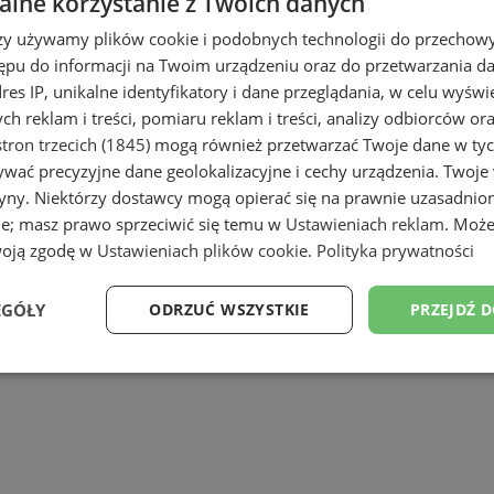
lne korzystanie z Twoich danych
rzy używamy plików cookie i podobnych technologii do przechow
ępu do informacji na Twoim urządzeniu oraz do przetwarzania 
dres IP, unikalne identyfikatory i dane przeglądania, w celu wyświ
h reklam i treści, pomiaru reklam i treści, analizy odbiorców or
tron trzecich (1845)
mogą również przetwarzać Twoje dane w tych
wać precyzyjne dane geolokalizacyjne i cechy urządzenia. Twoje
tryny. Niektórzy dostawcy mogą opierać się na prawnie uzasadnio
ie; masz prawo sprzeciwić się temu w
Ustawieniach reklam
. Może
woją zgodę w
Ustawieniach plików cookie
.
Polityka prywatności
EGÓŁY
ODRZUĆ WSZYSTKIE
PRZEJDŹ 
Wydajność
Targetowanie
Funkcjonalność
Ni