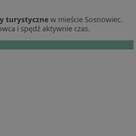
ane
by turystyczne
w mieście Sosnowiec.
owanie użytkownika i
wca i spędź aktywnie czas.
j.
kator sesji.
kator sesji.
kator sesji.
rzechowywania
o usług śledzenia.
k zdecydował się na
acje o zgodzie
h dotyczących
itryny. Rejestruje
ści i ustawień
nie w kolejnych
nie musi ponownie
o zwiększa wygodę i
nych.
usługę Cookie-