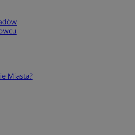
adów
nowcu
ie Miasta?