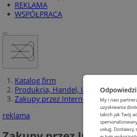
REKLAMA
WSPÓŁPRACA
Katalog firm
Produkcja, Handel, Usługi
Odpowiedzia
Zakupy przez Internet
My i nasi partne
uzyskiwania dost
reklama
takich jak Twój a
spersonalizowanyc
usług.
Dostawcy s
Zakupy przez Internet
w tym wykorzysty