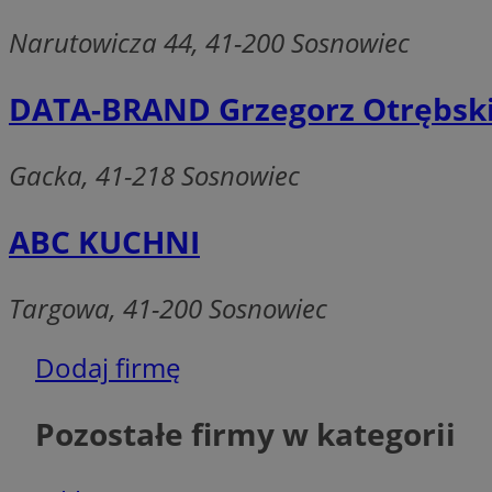
SessID
Narutowicza 44, 41-200 Sosnowiec
QeSessID
MvSessID
DATA-BRAND Grzegorz Otrębski
euds
Gacka, 41-218 Sosnowiec
VISITOR_PRIVACY_
ABC KUCHNI
Targowa, 41-200 Sosnowiec
CookieScriptConse
Dodaj firmę
__cf_bm
Pozostałe firmy w kategorii
__cf_bm