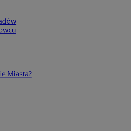
adów
nowcu
ie Miasta?