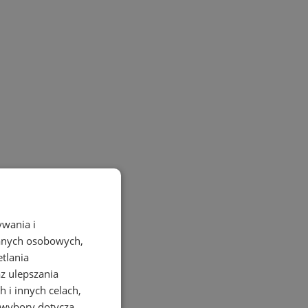
ywania i
danych osobowych,
etlania
az ulepszania
 i innych celach,
 wybory dotyczą