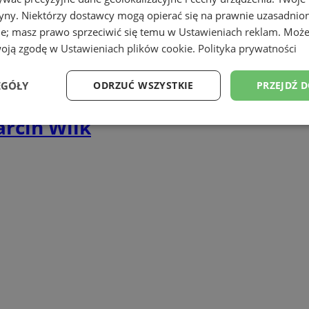
tryny. Niektórzy dostawcy mogą opierać się na prawnie uzasadnio
ie; masz prawo sprzeciwić się temu w
Ustawieniach reklam
. Może
sz zakupów? Sprawdź
sklepy internetow
woją zgodę w
Ustawieniach plików cookie
.
Polityka prywatności
 promocji.
Zakupy przez internet
teraz 
EGÓŁY
ODRZUĆ WSZYSTKIE
PRZEJDŹ 
rcin Wilk
Wydajność
Targetowanie
Funkcjonalność
Ni
ezbędne
Wydajność
Targetowanie
Funkcjonalność
Niesklasyfikow
ie umożliwiają korzystanie z podstawowych funkcji strony internetowej, takich jak log
Bez niezbędnych plików cookie nie można prawidłowo korzystać ze strony internetowe
Provider
/
Okres
Opis
Domena
przechowywania