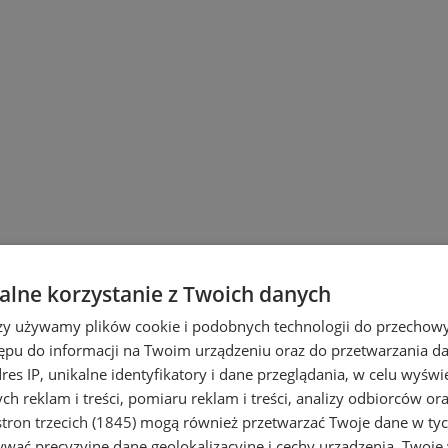
lne korzystanie z Twoich danych
rzy używamy plików cookie i podobnych technologii do przechow
ępu do informacji na Twoim urządzeniu oraz do przetwarzania 
dres IP, unikalne identyfikatory i dane przeglądania, w celu wyświ
h reklam i treści, pomiaru reklam i treści, analizy odbiorców or
tron trzecich (1845)
mogą również przetwarzać Twoje dane w tych
wać precyzyjne dane geolokalizacyjne i cechy urządzenia. Twoje