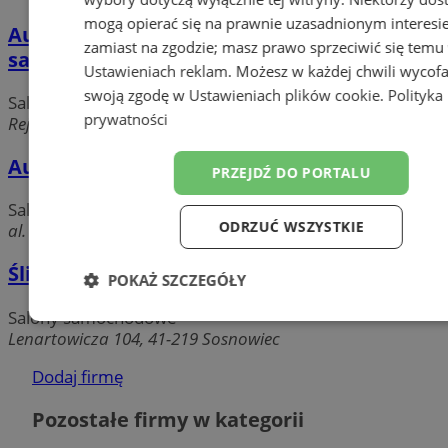
mogą opierać się na prawnie uzasadnionym interesi
Auto skup śląsk sosnowiec auto skup
zamiast na zgodzie; masz prawo sprzeciwić się temu
samochodów
Ustawieniach reklam
. Możesz w każdej chwili wycof
swoją zgodę w
Ustawieniach plików cookie
.
Polityka
Salony samochodowe
prywatności
Rejtana, 41-208 Sosnowiec
Autoryzowany Dealer Forda Szumilas A.T.
PRZEJDŹ DO PORTALU
Salony samochodowe
ODRZUĆ WSZYSTKIE
al. Zagłębia Dąbrowskiego 25, 41-200 Sosnowiec
Śliwka Piotr Przedsiębiorstwo Handlowe
POKAŻ SZCZEGÓŁY
Salony samochodowe
Niezbędne
Wydajność
Targetow
Lenartowicza 104, 41-219 Sosnowiec
Dodaj firmę
Funkcjonalność
Niesklasyfikowa
Pozostałe firmy w kategorii