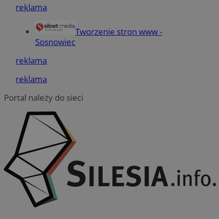
reklama
Tworzenie stron www -
Sosnowiec
Niezbędne
Wydajność
Targetowanie
Funkcjonaln
reklama
Niesklasyfikowane
reklama
Niezbędne pliki cookie umożliwiają korzystanie z podstawowych fun
strony internetowej, takich jak logowanie użytkownika i zarządzanie
kontem. Bez niezbędnych plików cookie nie można prawidłowo korz
Portal należy do sieci
ze strony internetowej.
Provider
/
Okres
Nazwa
Domena
przechowywani
SessID
sosnowiecki.pl
1 rok
QeSessID
sosnowiecki.pl
1 rok
MvSessID
sosnowiecki.pl
1 rok