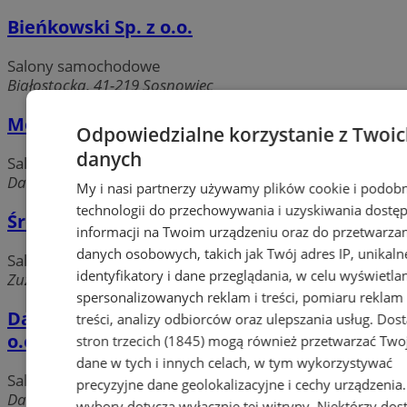
Bieńkowski Sp. z o.o.
Salony samochodowe
Białostocka, 41-219 Sosnowiec
Mercedes-Benz Sosnowiec Sp. z o.o.
Odpowiedzialne korzystanie z Twoi
danych
Salony samochodowe
Daimlera 1, 41-209 Sosnowiec
My i nasi partnerzy używamy plików cookie i podob
technologii do przechowywania i uzyskiwania dostę
Środula Sp. z o.o. Salon Samochodowy
informacji na Twoim urządzeniu oraz do przetwarza
danych osobowych, takich jak Twój adres IP, unikaln
Salony samochodowe
identyfikatory i dane przeglądania, w celu wyświetla
Zuzanny 24, 41-219 Sosnowiec
spersonalizowanych reklam i treści, pomiaru reklam 
DaimlerChrysler Automotive Polska Sp. z
treści, analizy odbiorców oraz ulepszania usług.
Dos
o.o. Oddział w Sosnowcu
stron trzecich (1845)
mogą również przetwarzać Two
dane w tych i innych celach, w tym wykorzystywać
Salony samochodowe
precyzyjne dane geolokalizacyjne i cechy urządzenia
Daimlera 1, 41-209 Sosnowiec
wybory dotyczą wyłącznie tej witryny. Niektórzy do