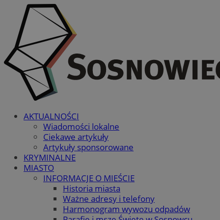
AKTUALNOŚCI
Wiadomości lokalne
Ciekawe artykuły
Artykuły sponsorowane
KRYMINALNE
MIASTO
INFORMACJE O MIEŚCIE
Historia miasta
Ważne adresy i telefony
Harmonogram wywozu odpadów
Parafie i msze Święte w Sosnowcu