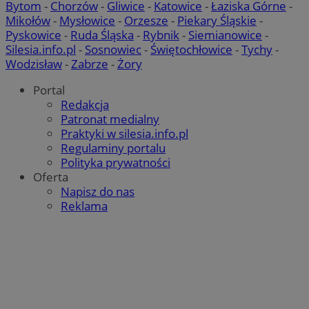
Bytom
-
Chorzów
-
Gliwice
-
Katowice
-
Łaziska Górne
-
Mikołów
-
Mysłowice
-
Orzesze
-
Piekary Śląskie
-
Pyskowice
-
Ruda Śląska
-
Rybnik
-
Siemianowice
-
euds
.rfihub.com
Sesja
Silesia.info.pl
-
Sosnowiec
-
Świętochłowice
-
Tychy
-
Wodzisław
-
Zabrze
-
Żory
Portal
Redakcja
Patronat medialny
Praktyki w silesia.info.pl
Regulaminy portalu
Google Privacy Policy
Polityka prywatności
Oferta
VISITOR_PRIVACY_METADATA
5 miesięcy 4
YouTube
tygodnie
Napisz do nas
.youtube.com
Reklama