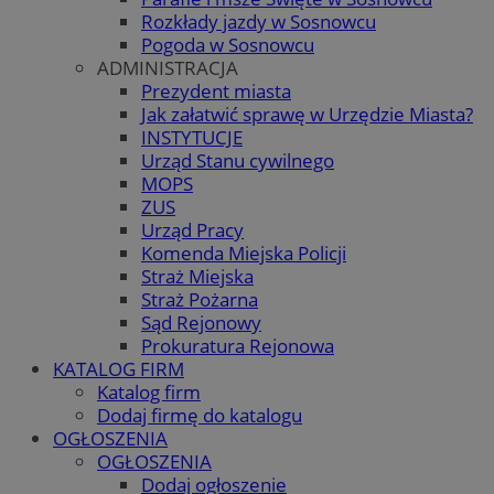
Rozkłady jazdy w Sosnowcu
Pogoda w Sosnowcu
ADMINISTRACJA
Prezydent miasta
Jak załatwić sprawę w Urzędzie Miasta?
INSTYTUCJE
Urząd Stanu cywilnego
MOPS
ZUS
Urząd Pracy
Komenda Miejska Policji
Straż Miejska
Straż Pożarna
Sąd Rejonowy
Prokuratura Rejonowa
KATALOG FIRM
Katalog firm
Dodaj firmę do katalogu
OGŁOSZENIA
OGŁOSZENIA
Dodaj ogłoszenie