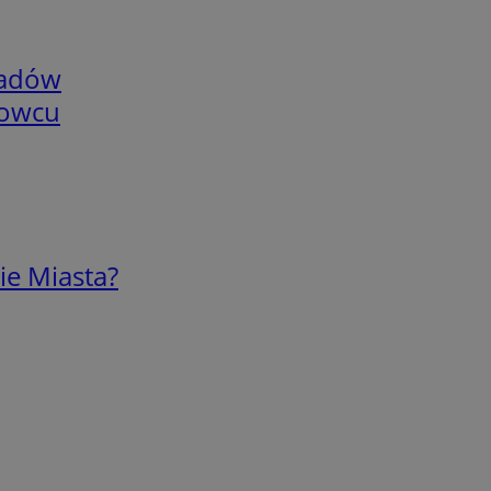
adów
nowcu
ie Miasta?