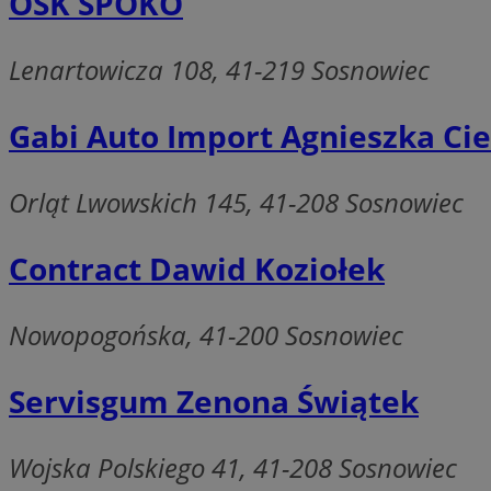
OSK SPOKO
SessID
QeSessID
Lenartowicza 108, 41-219 Sosnowiec
MvSessID
euds
Gabi Auto Import Agnieszka Cie
VISITOR_PRIVACY_
Orląt Lwowskich 145, 41-208 Sosnowiec
Contract Dawid Koziołek
Nowopogońska, 41-200 Sosnowiec
CookieScriptConse
Servisgum Zenona Świątek
__cf_bm
Wojska Polskiego 41, 41-208 Sosnowiec
__cf_bm