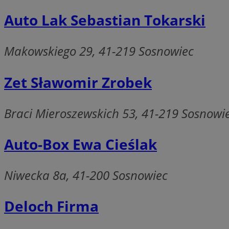
Auto Lak Sebastian Tokarski
Makowskiego 29, 41-219 Sosnowiec
Nazwa
Provider
Nazwa
Nazwa
__Secure-YNID
Domena
Nazwa
Zet Sławomir Zrobek
openstat_higd0hq
OAID
_cfuvid
.vimeo.c
_fbp
ustat_86zhzqab74l
Braci Mieroszewskich 53, 41-219 Sosnowi
openstat_gid
YSC
ustat_fdd84hfvmX
_clck
Auto-Box Ewa Cieślak
ustat_0737X2Xdr554
VISITOR_INFO1_LIV
ADK_EX_11
_clsk
openstat_rufhx0sv
Niwecka 8a, 41-200 Sosnowiec
openstat_ex0rxiq
rud
ustat_qcbmX95Xf0
Deloch Firma
_clsk
ANON_ID