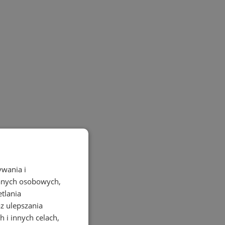
ywania i
danych osobowych,
etlania
az ulepszania
 i innych celach,