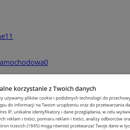
ne
11
a samochodowa
0
lne korzystanie z Twoich danych
rzy używamy plików cookie i podobnych technologii do przechow
ling
6
ępu do informacji na Twoim urządzeniu oraz do przetwarzania 
dres IP, unikalne identyfikatory i dane przeglądania, w celu wyświ
h reklam i treści, pomiaru reklam i treści, analizy odbiorców or
tron trzecich (1845)
mogą również przetwarzać Twoje dane w tych