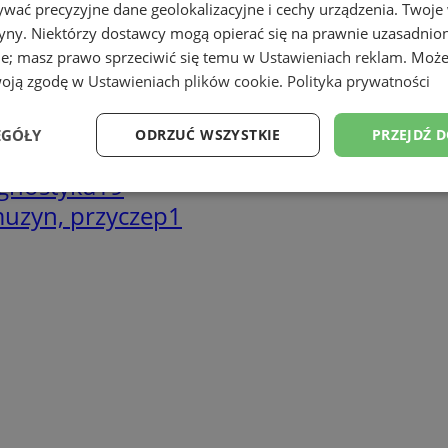
wać precyzyjne dane geolokalizacyjne i cechy urządzenia. Twoje
tryny. Niektórzy dostawcy mogą opierać się na prawnie uzasadnio
ie; masz prawo sprzeciwić się temu w
Ustawieniach reklam
. Może
woją zgodę w
Ustawieniach plików cookie
.
Polityka prywatności
EGÓŁY
ODRZUĆ WSZYSTKIE
PRZEJDŹ 
agnostyka
19
Wydajność
Targetowanie
Funkcjonalność
Ni
uzyn, przyczep
1
ezbędne
Wydajność
Targetowanie
Funkcjonalność
Niesklasyfikow
ie umożliwiają korzystanie z podstawowych funkcji strony internetowej, takich jak log
Bez niezbędnych plików cookie nie można prawidłowo korzystać ze strony internetowe
Provider
/
Okres
Opis
Domena
przechowywania