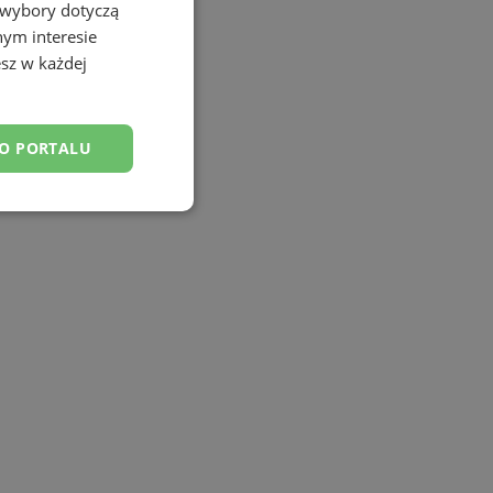
 wybory dotyczą
nym interesie
sz w każdej
DO PORTALU
esklasyfikowane
ane
owanie użytkownika i
j.