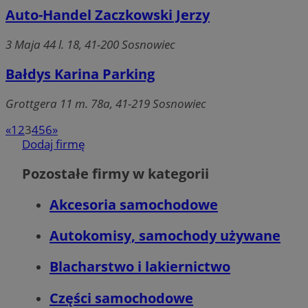
Auto-Handel Zaczkowski Jerzy
Funkcjonalność
Niesklasyfikowa
3 Maja 44 l. 18, 41-200 Sosnowiec
Bałdys Karina Parking
Grottgera 11 m. 78a, 41-219 Sosnowiec
Niezbędne
Wydajność
Targetowanie
Funkcjonaln
«
1
2
3
4
5
6
»
Niesklasyfikowane
Dodaj firmę
Niezbędne pliki cookie umożliwiają korzystanie z podstawowych fun
Pozostałe firmy w kategorii
strony internetowej, takich jak logowanie użytkownika i zarządzanie
kontem. Bez niezbędnych plików cookie nie można prawidłowo korz
ze strony internetowej.
Akcesoria samochodowe
Provider
/
Okres
Nazwa
Domena
przechowywani
Autokomisy, samochody używane
SessID
sosnowiecki.pl
1 rok
Blacharstwo i lakiernictwo
Części samochodowe
QeSessID
sosnowiecki.pl
1 rok