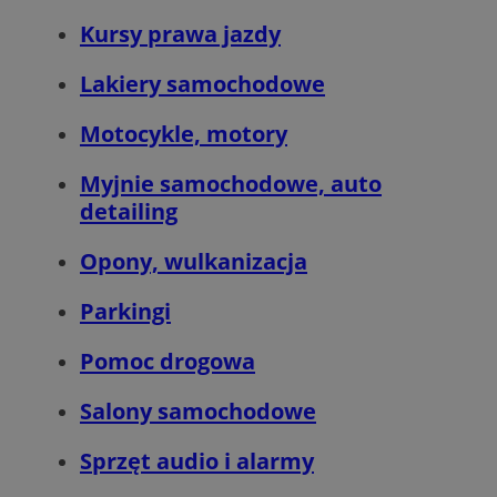
Kursy prawa jazdy
MvSessID
sosnowiecki.pl
1 rok
Lakiery samochodowe
Motocykle, motory
euds
.rfihub.com
Sesja
Myjnie samochodowe, auto
detailing
Opony, wulkanizacja
Parkingi
Google Privacy Policy
Pomoc drogowa
VISITOR_PRIVACY_METADATA
5 miesięcy 4
YouTube
tygodnie
.youtube.com
Salony samochodowe
Sprzęt audio i alarmy