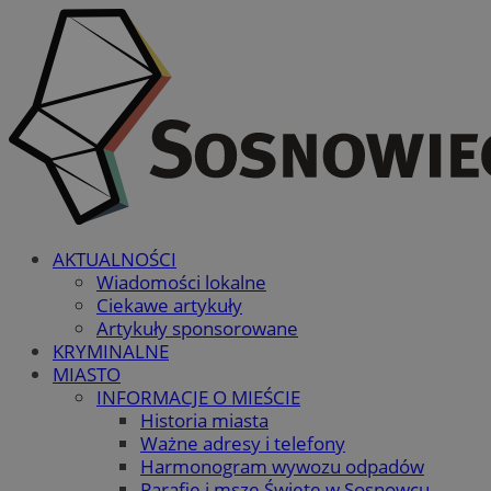
AKTUALNOŚCI
Wiadomości lokalne
Ciekawe artykuły
Artykuły sponsorowane
KRYMINALNE
MIASTO
INFORMACJE O MIEŚCIE
Historia miasta
Ważne adresy i telefony
Harmonogram wywozu odpadów
Parafie i msze Święte w Sosnowcu