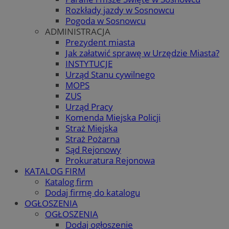
Rozkłady jazdy w Sosnowcu
Pogoda w Sosnowcu
ADMINISTRACJA
Prezydent miasta
Jak załatwić sprawę w Urzędzie Miasta?
INSTYTUCJE
Urząd Stanu cywilnego
MOPS
ZUS
Urząd Pracy
Komenda Miejska Policji
Straż Miejska
Straż Pożarna
Sąd Rejonowy
Prokuratura Rejonowa
KATALOG FIRM
Katalog firm
Dodaj firmę do katalogu
OGŁOSZENIA
OGŁOSZENIA
Dodaj ogłoszenie