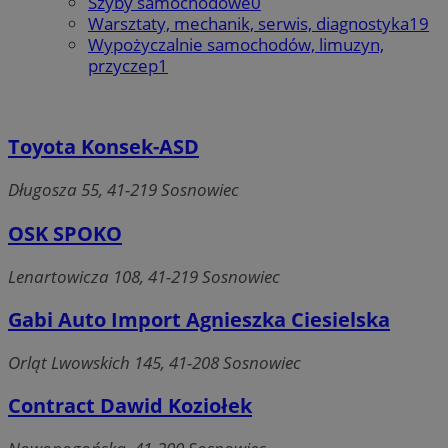
Szyby samochodowe
0
Warsztaty, mechanik, serwis, diagnostyka
19
Wypożyczalnie samochodów, limuzyn,
przyczep
1
Toyota Konsek-ASD
Długosza 55, 41-219 Sosnowiec
OSK SPOKO
Lenartowicza 108, 41-219 Sosnowiec
Gabi Auto Import Agnieszka Ciesielska
Orląt Lwowskich 145, 41-208 Sosnowiec
Contract Dawid Koziołek