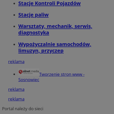
Stacje Kontroli Pojazdów
Stacje paliw
Warsztaty, mechanik, serwis,
diagnostyka
Wypożyczalnie samochodów,
limuzyn, przyczep
reklama
Tworzenie stron www -
Sosnowiec
reklama
CookieScriptConsent
4 tygodnie 2 dn
CookieScript
sosnowiecki.pl
reklama
Portal należy do sieci