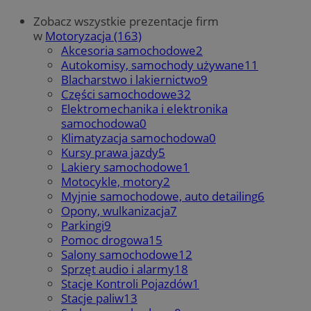
Zobacz wszystkie prezentacje firm
w
Motoryzacja (163)
Akcesoria samochodowe
2
Autokomisy, samochody używane
11
Blacharstwo i lakiernictwo
9
Części samochodowe
32
Elektromechanika i elektronika
samochodowa
0
Klimatyzacja samochodowa
0
Kursy prawa jazdy
5
Lakiery samochodowe
1
Motocykle, motory
2
Myjnie samochodowe, auto detailing
6
Opony, wulkanizacja
7
Parkingi
9
Pomoc drogowa
15
Salony samochodowe
12
Sprzęt audio i alarmy
18
Stacje Kontroli Pojazdów
1
Stacje paliw
13