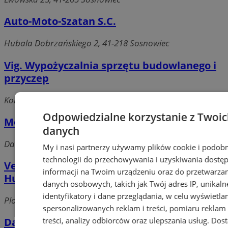
Auto-Moto-Szatan S.C.
Hubala Dobrzańskiego 2, 41-218 Sosnowiec
Vig. Wypożyczalnia sprzętu budowlanego i
przyczep
Komuny Paryskiej 44a, 41-200 Sosnowiec
Odpowiedzialne korzystanie z Twoi
Mercedes-Benz Sosnowiec Sp. z o.o.
danych
Daimlera 1, 41-209 Sosnowiec
My i nasi partnerzy używamy plików cookie i podob
technologii do przechowywania i uzyskiwania dostę
Vector S.C. Firma Handlowo-Usługowa
informacji na Twoim urządzeniu oraz do przetwarza
Hurtownia
danych osobowych, takich jak Twój adres IP, unikaln
identyfikatory i dane przeglądania, w celu wyświetla
Plonów 7A, 41-214 Sosnowiec
spersonalizowanych reklam i treści, pomiaru reklam 
treści, analizy odbiorców oraz ulepszania usług.
Dos
Dariusz Nocuń Akumaster