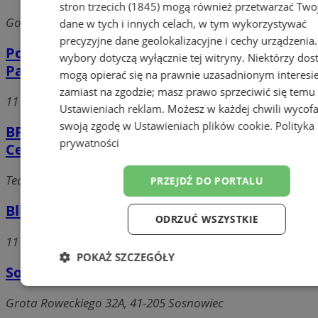
stron trzecich (1845)
mogą również przetwarzać Two
Gospodarcza, 41-200 Sosnowiec
dane w tych i innych celach, w tym wykorzystywać
precyzyjne dane geolokalizacyjne i cechy urządzenia
Polski Koncern Naftowy Orlen S.A. Stacja
wybory dotyczą wyłącznie tej witryny. Niektórzy do
Paliw nr 224
mogą opierać się na prawnie uzasadnionym interesi
zamiast na zgodzie; masz prawo sprzeciwić się temu
11 Listopada, 41-219 Sosnowiec
Ustawieniach reklam
. Możesz w każdej chwili wycof
swoją zgodę w
Ustawieniach plików cookie
.
Polityka
BP Polska S.A. i Spółka Sp.j. Stacja Paliw
prywatności
Centrum
Teatralna, 41-200 Sosnowiec
PRZEJDŹ DO PORTALU
Bliska Stacja Paliw
ODRZUĆ WSZYSTKIE
11 Listopada 112, 41-219 Sosnowiec
POKAŻ SZCZEGÓŁY
Soska Sebastian Serwis Audio-Video-TV
Niezbędne
Wydajność
Targetow
Grota Roweckiego 32A, 41-205 Sosnowiec