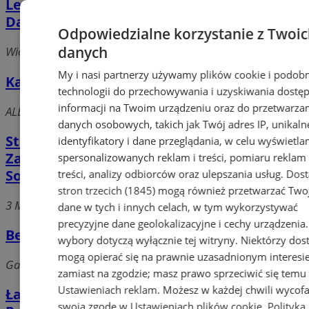
Legis S.C. Kancelaria Finansowo-Księgowa
Danuta Okrajek Joanna Edelman-Skiba
Odpowiedzialne korzystanie z Twoi
danych
Wiosenna 35, 41-214 Sosnowiec
My i nasi partnerzy używamy plików cookie i podob
Kancelaria Radcy Prawnego Mateusz Sław
technologii do przechowywania i uzyskiwania dostę
informacji na Twoim urządzeniu oraz do przetwarza
ALEJA ZWYCIĘSTWA, 41-200 Sosnowiec
danych osobowych, takich jak Twój adres IP, unikaln
Stowarzyszenie Księgowych w Polsce
identyfikatory i dane przeglądania, w celu wyświetla
Zarząd Główny w Warszawie Oddział w
spersonalizowanych reklam i treści, pomiaru reklam 
Sosnowcu
treści, analizy odbiorców oraz ulepszania usług.
Dos
stron trzecich (1845)
mogą również przetwarzać Two
3 Maja 22, 41-200 Sosnowiec
dane w tych i innych celach, w tym wykorzystywać
precyzyjne dane geolokalizacyjne i cechy urządzenia
Belmont Investments Paweł Bielecki
wybory dotyczą wyłącznie tej witryny. Niektórzy do
mogą opierać się na prawnie uzasadnionym interesi
Gacka 107, 41-218 Sosnowiec
zamiast na zgodzie; masz prawo sprzeciwić się temu
Ustawieniach reklam
. Możesz w każdej chwili wycof
Ładowska-Gałka Iwona Kancelaria Radcy
swoją zgodę w
Ustawieniach plików cookie
.
Polityka