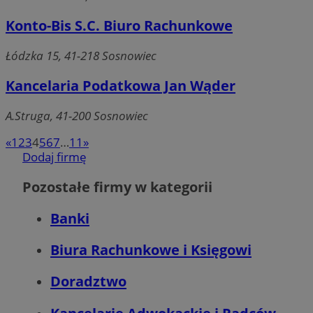
Niesklasyfikowane
Konto-Bis S.C. Biuro Rachunkowe
Niezbędne pliki cookie umożliwiają korzystanie z podstawowych fun
Łódzka 15, 41-218 Sosnowiec
strony internetowej, takich jak logowanie użytkownika i zarządzanie
kontem. Bez niezbędnych plików cookie nie można prawidłowo korz
ze strony internetowej.
Kancelaria Podatkowa Jan Wąder
Provider
/
Okres
Nazwa
Domena
przechowywani
A.Struga, 41-200 Sosnowiec
SessID
sosnowiecki.pl
1 rok
«
1
2
3
4
5
6
7
…
11
»
Dodaj firmę
QeSessID
sosnowiecki.pl
1 rok
Pozostałe firmy w kategorii
Banki
MvSessID
sosnowiecki.pl
1 rok
Biura Rachunkowe i Księgowi
euds
.rfihub.com
Sesja
Doradztwo