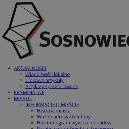
AKTUALNOŚCI
Wiadomości lokalne
Ciekawe artykuły
Artykuły sponsorowane
KRYMINALNE
MIASTO
INFORMACJE O MIEŚCIE
Historia miasta
Ważne adresy i telefony
Harmonogram wywozu odpadów
Parafie i msze Święte w Sosnowcu