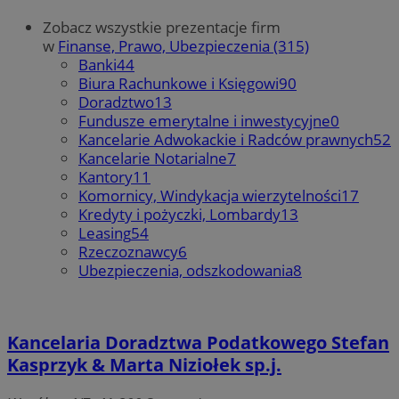
Zobacz wszystkie prezentacje firm
w
Finanse, Prawo, Ubezpieczenia (315)
Banki
44
Biura Rachunkowe i Księgowi
90
Doradztwo
13
Fundusze emerytalne i inwestycyjne
0
Kancelarie Adwokackie i Radców prawnych
52
Kancelarie Notarialne
7
Kantory
11
Komornicy, Windykacja wierzytelności
17
Kredyty i pożyczki, Lombardy
13
Leasing
54
Rzeczoznawcy
6
Ubezpieczenia, odszkodowania
8
Kancelaria Doradztwa Podatkowego Stefan
Kasprzyk & Marta Niziołek sp.j.