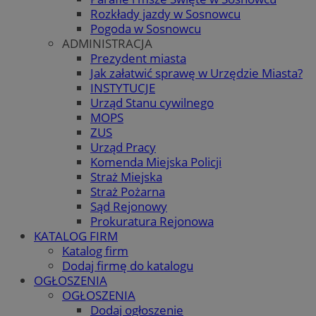
Rozkłady jazdy w Sosnowcu
Pogoda w Sosnowcu
ADMINISTRACJA
Prezydent miasta
Jak załatwić sprawę w Urzędzie Miasta?
INSTYTUCJE
Urząd Stanu cywilnego
MOPS
ZUS
Urząd Pracy
Komenda Miejska Policji
Straż Miejska
Straż Pożarna
Sąd Rejonowy
Prokuratura Rejonowa
KATALOG FIRM
Katalog firm
Dodaj firmę do katalogu
OGŁOSZENIA
OGŁOSZENIA
Dodaj ogłoszenie