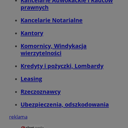
Kancelarie Adwokackie i Radców
prawnych
Kancelarie Notarialne
Kantory
Google Privacy Policy
Komornicy, Windykacja
VISITOR_PRIVACY_METADATA
5 miesięcy 4
YouTube
tygodnie
.youtube.com
wierzytelności
Kredyty i pożyczki, Lombardy
Leasing
Rzeczoznawcy
Ubezpieczenia, odszkodowania
reklama